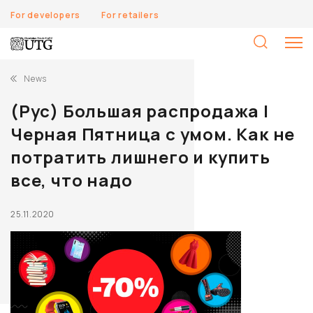
For developers
For retailers
S
fo
News
(Рус) Большая распродажа |
Черная Пятница с умом. Как не
потратить лишнего и купить
все, что надо
25.11.2020