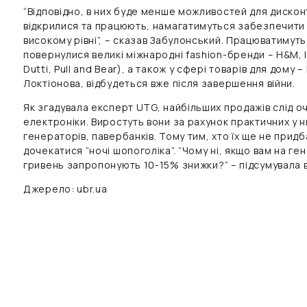
“Відповідно, в них буде менше можливостей для дисконті
відкрилися та працюють, намагатимуться забезпечити 
високому рівні”, – сказав Забулонський. Працюватимуть 
повернулися великі міжнародні fashion-бренди – H&M, I
Dutti, Pull and Bear), а також у сфері товарів для дому 
Локтіонова, відбудеться вже після завершення війни.
Як згадувала експерт UTG, найбільших продажів слід очі
електроніки. Виростуть вони за рахунок практичних у ни
генераторів, павербанків. Тому тим, хто їх ще не прид
дочекатися “ночі шопоголіка”. “Чому ні, якщо вам на г
гривень запропонують 10-15% знижки?” – підсумувала 
Джерело: ubr.ua