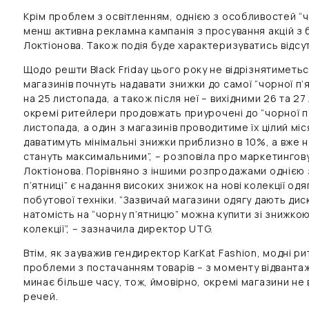
Крім проблем з освітленням, однією з особливостей “чо
менш активна рекламна кампанія з просування акцій з 
Локтіонова. Також подія буде характеризуватись відсу
Щодо решти Black Friday цього року не відрізнятиметьс
магазинів почнуть надавати знижки до самої “чорної п’я
на 25 листопада, а також після неї – вихідними 26 та 2
окремі ритейлери продовжать приурочені до “чорної п’
листопада, а один з магазинів проводитиме їх цілий міс
даватимуть мінімальні знижки приблизно в 10%, а вже н
стануть максимальними”, – розповіла про маркетингов
Локтіонова. Порівняно з іншими розпродажами однією 
п’ятниці” є надання високих знижок на нові колекції одя
побутової техніки. “Зазвичай магазини одягу дають дис
натомість на “чорну п’ятницю” можна купити зі знижкою
колекції”, – зазначила директор UTG.
Втім, як зауважив гендиректор KarKat Fashion, модні 
проблеми з постачанням товарів – з моменту відванта
минає більше часу, тож, ймовірно, окремі магазини не 
речей.