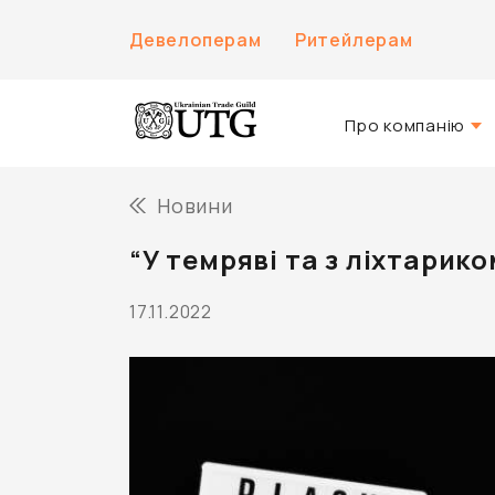
Девелоперам
Ритейлерам
Про компанію
Про нас
Новини
Історія компанії
“У темряві та з ліхтарико
Команда UTG
17.11.2022