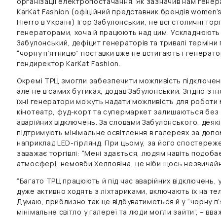
організації електропостачання. Як зазначив нам генер
KarKat Fashion (офіційний представник брендів women’se
Hierro в Україні) Ігор Забулонський, не всі столичні т
генераторами, хоча й працюють над цим. Ускладнюють 
Забулонський, дефіцит генераторів та тривалі терміни 
“чорну п’ятницю” поставки вже не встигають і генератор
гендиректор KarKat Fashion.
Окремі ТРЦ змогли забезпечити можливість підключенн
але не в самих бутиках, додав Забулонський. Згідно з ін
їхні генератори можуть надати можливість для роботи м
кінотеатр, фуд-корт та супермаркет залишаються без
аварійних відключень. За словами Забулонського, деякі
підтримують мінімальне освітлення в галереях за до
наприклад LED-гірлянд. При цьому, за його спостереж
заважає торгівлі: “Мені здається, людям навіть подоба
атмосфері, немовби Хелловіна, це ніби щось незвичайн
“Багато ТРЦ працюють й під час аварійних відключень, 
дуже активно ходять з ліхтариками, включають їх на т
Думаю, приблизно так це відбуватиметься й у “чорну п’
мінімальне світло у галереї та люди могли зайти”, – вв