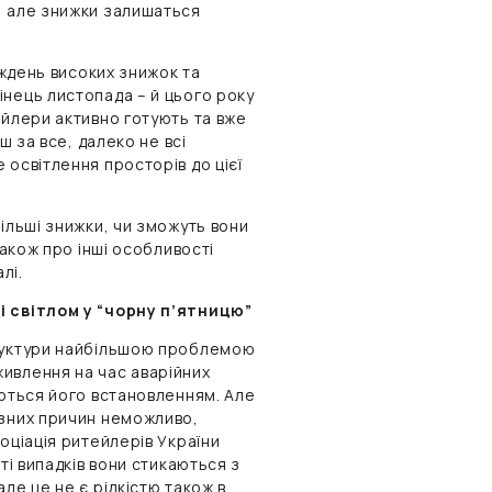
, але знижки залишаться
иждень високих знижок та
інець листопада – й цього року
ейлери активно готують та вже
ш за все, далеко не всі
 освітлення просторів до цієї
ільші знижки, чи зможуть вони
також про інші особливості
лі.
і світлом у “чорну п’ятницю”
труктури найбільшою проблемою
ивлення на час аварійних
аються його встановленням. Але
ізних причин неможливо,
оціація ритейлерів України
ті випадків вони стикаються з
ле це не є рідкістю також в