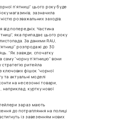
рної п’ятниці” цього року буде
боку магазинів, зазначила
тністю розважальних заходів.
я від попередніх. Частина
тниці”, яка припадає цього року
7 листопада. За даними RAU,
ятниці” розпродажі до 30
яць. “Як завжди, спочатку
а саму “чорну п’ятницю” вони
у стратегію ритейла
з ключових фішок “чорної
гу та актуальні моделі
конти на несезонні товари,
, наприклад, куртку нової
ритейлери зараз мають
ження до потрапляння на полиці
встигнуть із завезенням нових