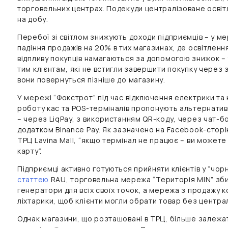
торговельних центрах. Подекуди централізоване освіт
на добу.
Перебої зі світлом знижують доходи підприємців – у м
падіння продажів на 20% в тих магазинах, де освітленн
відпливу покупців намагаються за допомогою знижок – 
тим клієнтам, які не встигли завершити покупку через
вони повернуться пізніше до магазину.
У мережі “Фокстрот” під час відключення електрики т
роботу кас та POS-терміналів пропонують альтернатив
– через LiqPay, з використанням QR-коду, через чат-бо
додатком Binance Pay. Як зазначено на Facebook-сторін
ТРЦ Lavina Mall, “якщо термінал не працює – ви может
карту”.
Підприємці активно готуються прийняти клієнтів у “чорну
статтею
RAU, торговельна мережа “Територія MIN” зби
генератори для всіх своїх точок, а мережа з продажу к
ліхтарики, щоб клієнти могли обрати товар без центра
Однак магазини, що розташовані в ТРЦ, більше залежат