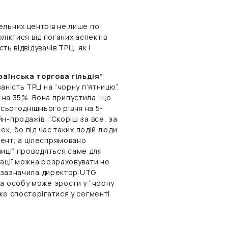
ельних центрів не лише по
оліктися від поганих аспектів
ть відвідувачів ТРЦ, як і
аїнська торгова гільдія”
ваність ТРЦ на “чорну п’ятницю”.
ни на 35%. Вона припустила, що
о сьогоднішнього рівня на 5-
н-продажів. “Скоріш за все, за
ек, бо під час таких подій люди
ент, а цілеспрямовано
тниці” проводяться саме для
уації можна розраховувати не
 – зазначила директор UTG
на особу може зрости у “чорну
же спостерігатися у сегменті