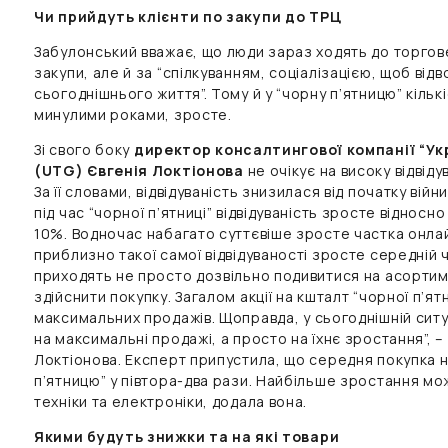
Чи прийдуть клієнти по закупи до ТРЦ
Забулонський вважає, що люди зараз ходять до торгов
закупи, але й за “спілкуванням, соціалізацією, щоб відв
сьогоднішнього життя”. Тому й у “чорну п’ятницю” кількіс
минулими роками, зросте.
Зі свого боку
директор консалтингової компанії “Укр
(UTG) Євгенія Локтіонова
не очікує на високу відвіду
За її словами, відвідуваність знизилася від початку вій
під час “чорної п’ятниці” відвідуваність зросте відносн
10%. Водночас набагато суттєвіше зросте частка онлай
приблизно такої самої відвідуваності зросте середній ч
приходять не просто дозвільно подивитися на асортим
здійснити покупку. Загалом акції на кшталт “чорної п’я
максимальних продажів. Щоправда, у сьогоднішній сит
на максимальні продажі, а просто на їхнє зростання”,
Локтіонова. Експерт припустила, що середня покупка 
п’ятницю” у півтора-два рази. Найбільше зростання мо
техніки та електроніки, додала вона.
Якими будуть знижки та на які товари