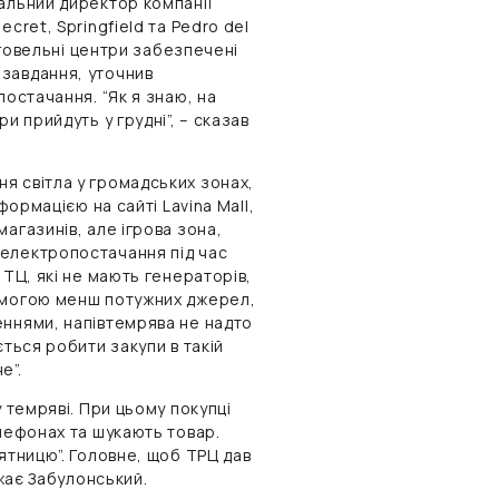
альний директор компанії
cret, Springfield та Pedro del
орговельні центри забезпечені
завдання, уточнив
постачання. “Як я знаю, на
и прийдуть у грудні”, – сказав
я світла у громадських зонах,
формацією на сайті Lavina Mall,
агазинів, але ігрова зона,
 електропостачання під час
 ТЦ, які не мають генераторів,
помогою менш потужних джерел,
еннями, напівтемрява не надто
ється робити закупи в такій
е”.
у темряві. При цьому покупці
елефонах та шукають товар.
ятницю”. Головне, щоб ТРЦ дав
ажає Забулонський.