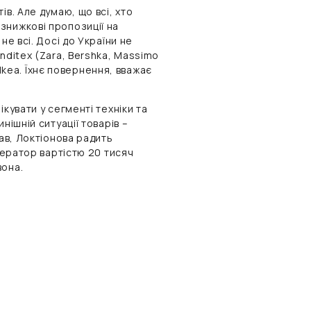
в. Але думаю, що всі, хто
знижкові пропозиції на
не всі. Досі до України не
nditex (Zara, Bershka, Massimo
– Ikea. Їхнє повернення, вважає
кувати у сегменті техніки та
нішній ситуації товарів –
бав, Локтіонова радить
енератор вартістю 20 тисяч
вона.