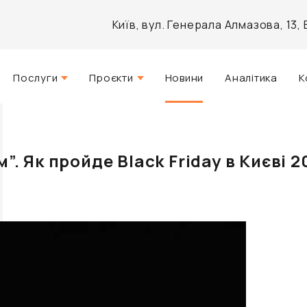
Київ, вул. Генерала Алмазова, 13
Послуги
Проєкти
Новини
Аналітика
К
Стратегічний консалтинг
Актуальні
Управління нерухомістю
Реалізовані
м”. Як пройде Black Friday в Києві 
Агентські послуги
Розроблені
Архітектурне проектування
Інвестиційно-аналітичний
брокеридж
Маркетинг і PR