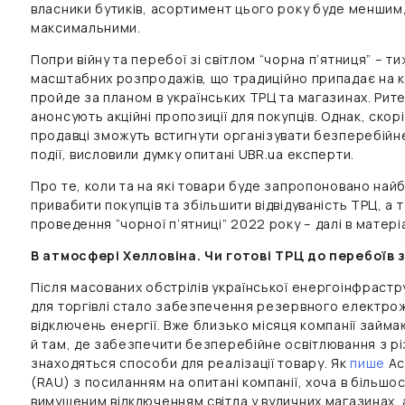
власники бутиків, асортимент цього року буде меншим
максимальними.
Попри війну та перебої зі світлом “чорна п’ятниця” – т
масштабних розпродажів, що традиційно припадає на к
пройде за планом в українських ТРЦ та магазинах. Рит
анонсують акційні пропозиції для покупців. Однак, скорі
продавці зможуть встигнути організувати безперебійне
події, висловили думку опитані UBR.ua експерти.
Про те, коли та на які товари буде запропоновано найб
привабити покупців та збільшити відвідуваність ТРЦ, а 
проведення “чорної п’ятниці” 2022 року – далі в матеріа
В атмосфері Хелловіна. Чи готові ТРЦ до перебоїв з
Після масованих обстрілів української енергоінфрас
для торгівлі стало забезпечення резервного електрож
відключень енергії. Вже близько місяця компанії займ
й там, де забезпечити безперебійне освітлювання з р
знаходяться способи для реалізації товару. Як
пише
Ас
(RAU) з посиланням на опитані компанії, хоча в більшос
вимушеним відключенням світла у вуличних магазинах, а