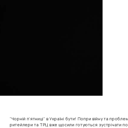
“Чорній п’ятниці” в Україні бути! Попри війну та проб
ритейлери та ТРЦ вже щосили готуються зустрічати по