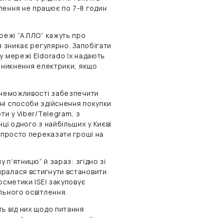
лення не працює по 7-8 годин
ережі “АЛЛО” кажуть про
я зникає регулярно. Запобігати
у мережі Eldorado їх надають
 зникнення електрики, якщо
а неможливості забезпечити
ні способи здійснення покупки
ти у Viber/Telegram, з
ці одного з найбільших у Києві
е просто переказати гроші на
 п’ятницю” й зараз: згідно зі
ралася встигнути встановити
осметики ISEI закуповує
льного освітлення.
ь від них щодо питання