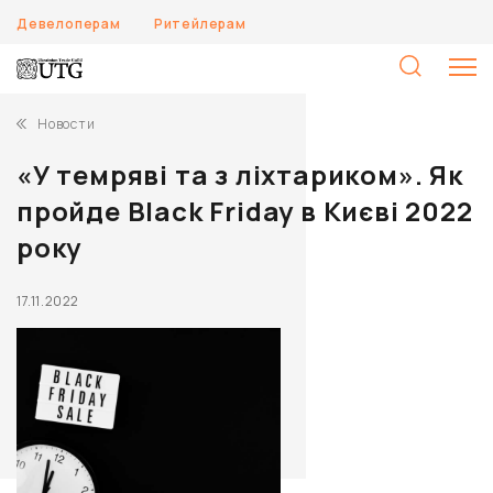
Девелоперам
Ритейлерам
Н
Новости
«У темряві та з ліхтариком». Як
пройде Black Friday в Києві 2022
року
17.11.2022