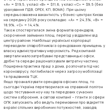
«А» = $19,5, у класі «В» = $11,6, у класі «С» = $9,5 (без
урахування ПДВ, OPEX, КП, BOMA). При цьому
середньозважена вакантність у бізнес-центрах Києва
на середину 2026 року склаладає: «А» = 24,3%, «В» =
18,9%, «С» = 14,4%.
Також спостерігалася зміна форматів орендарів,
скорочення займаних площ, переїзд у віддалені від
центру райони. Найбільші українські корпорації
переводили співробітників із орендованих приміщень у
власну адміністративну нерухомість. Ряд компаній
звертали малозатребувані представницькі офіси,
дрібні та середні раціоналізували витратну частину.
Поширена практика праці з дома, розпочата під час
короновірусу, поглибилася через загрозу мобілізації
та працівників ТЦК.
Якщо проаналізувати орендарів офісних площ, то
сьогодні Україна перетворилася на справжній полігон
щодо тестування ноу-хау та передових сучасних
систем озброєння, а світові компанії – гіганти зі сфери
ОПК запускають або ведуть перемовини про відкриття
в країні спільних виробничих потужностей, заводів,