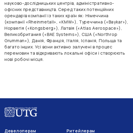
науково-дослідницьких центрів, адміністративно-
офісних представництв. Серед таких потенційних
орендарів компанії із таких країн як: Німеччина
(компанії «Rheinmetall», «KMW»), Туреччина («Baykar»),
Норвегія («Kongsberg»), Латвія («Atlas Aerospace»),
Великобритания («BAE Systems»), США («Northrop
Grumman»), Данія, Франція, Італія, Іспанія, Польща та
багато інших. Усі вони активно залучені в процес
перемовин та відкривають локальні офіси і створюють
нові робочі місця.
Девелоперам
Ритейлерам