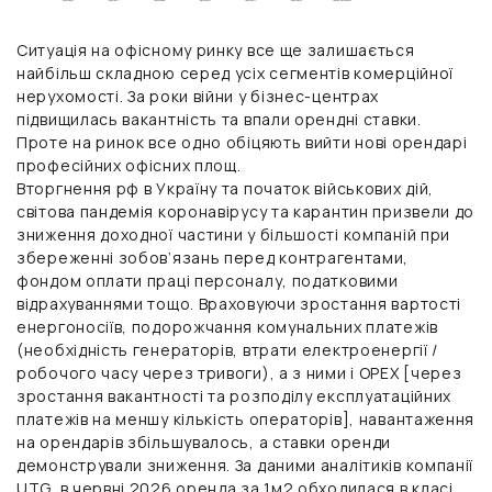
Ситуація на офісному ринку все ще залишається
найбільш складною серед усіх сегментів комерційної
нерухомості. За роки війни у бізнес-центрах
підвищилась вакантність та впали орендні ставки.
Проте на ринок все одно обіцяють вийти нові орендарі
професійних офісних площ.
Вторгнення рф в Україну та початок військових дій,
світова пандемія коронавірусу та карантин призвели до
зниження доходної частини у більшості компаній при
збереженні зобов’язань перед контрагентами,
фондом оплати праці персоналу, податковими
відрахуваннями тощо. Враховуючи зростання вартості
енергоносіїв, подорожчання комунальних платежів
(необхідність генераторів, втрати електроенергії /
робочого часу через тривоги), а з ними і OPEX [через
зростання вакантності та розподілу експлуатаційних
платежів на меншу кількість операторів], навантаження
на орендарів збільшувалось, а ставки оренди
демонстрували зниження. За даними аналітиків компанії
UTG, в червні 2026 оренда за 1м2 обходилася в класі