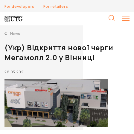
For developers
For retailers
S
fo
News
(Укр) Відкриття нової черги
Мегамолл 2.0 у Вінниці
26.03.2021