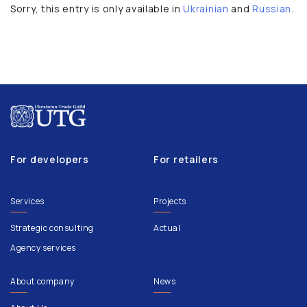
Sorry, this entry is only available in
Ukrainian
and
Russian
.
For developers
For retailers
Services
Projects
Strategic consulting
Actual
Agency services
About company
News