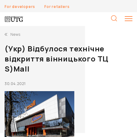
For developers
For retailers
S
fo
News
(Укр) Відбулося технічне
відкриття вінницького ТЦ
S)Mall
30.04.2021