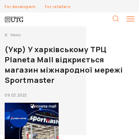
For developers
For retailers
S
fo
News
(Укр) У харківському ТРЦ
Planeta Mall відкриється
магазин міжнародної мережі
Sportmaster
09.02.2022