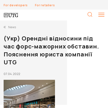
For developers
For retailers
S
fo
News
(Укр) Орендні відносини під
час форс-мажорних обставин.
Пояснення юриста компанії
UTG
07.04.2022