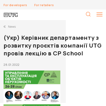
For developers
For retailers
S
fo
News
(Укр) Керівник департаменту з
розвитку проєктів компанії UTG
провів лекцію в CP School
28.01.2022