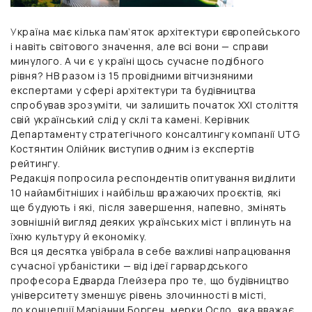
У
країна має кілька пам’яток архітектури європейського
і навіть світового значення, але всі вони — справи
минулого. А чи є у країні щось сучасне подібного
рівня? НВ разом із 15 провідними вітчизняними
експертами у сфері архітектури та будівництва
спробував зрозуміти, чи залишить початок XXI століття
свій український слід у склі та камені.
Керівник
Департаменту стратегічного консалтингу компанії UTG
Костянтин Олійник
виступив одним із експертів
рейтингу.
Редакція попросила респондентів опитування виділити
10 найамбітніших і найбільш вражаючих проєктів, які
ще будують і які, після завершення, напевно, змінять
зовнішній вигляд деяких українських міст і вплинуть на
їхню культуру й економіку.
Вся ця десятка увібрала в себе важливі напрацювання
сучасної урбаністики — від ідеї гарвардського
професора Едварда Глейзера про те, що будівництво
університету зменшує рівень злочинності в місті,
до концепції Маріанни Борген, мерки Осло, яка вважає,