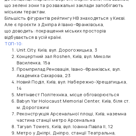
що зелені зони та розважальні заклади запобігають
міським терактам.
Більшість фігурантів рейтингу НВ знаходяться у Києві.
Але є проєкти з Дніпра й Івано-Франківська,
що доводить: покращення міських просторів
відбувається в усій країні.
ТОП-10:
Unit.City, Київ, вул. Дорогожицька, 3
Концертний зал Roshen, Київ, вул. Миколи
Василенка, 15а
Промприлад.Реновація, Івано-Франківськ, вул.
Академіка Сахарова, 23
Новий Поділ, Київ, вул. Набережно-Хрещатицька,
14
Метінвест Політехніка, місце обговорюється
Babyn Yar Holocaust Memorial Center, Київ, біля ст.
м. Дорогожичі
Реконструкція Арсенальної площі, Київ, наземна
частина станції метро Арсенальна
Taryan Towers, Київ, вул. Іоанна Павла II, 12
Метро у Дніпрі, Дніпро, станції Театральна,