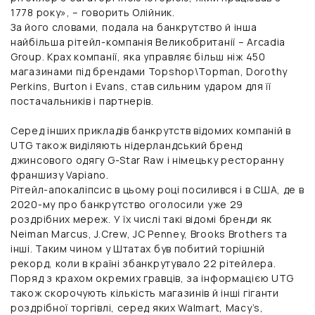
1778 року», – говорить Олійник.
За його словами, подала на банкрутство й інша
найбільша рітейл-компанія Великобританії – Arcadia
Group. Крах компанії, яка управляє більш ніж 450
магазинами під брендами Topshop\Topman, Dorothy
Perkins, Burton і Evans, став сильним ударом для її
постачальників і партнерів.
Серед інших прикладів банкрутств відомих компаній в
UTG також виділяють нідерландський бренд
джинсового одягу G-Star Raw і німецьку ресторанну
франшизу Vapiano.
Рітейл-апокаліпсис в цьому році посилився і в США, де в
2020-му про банкрутство оголосили уже 29
роздрібних мереж. У їх числі такі відомі бренди як
Neiman Marcus, J.Crew, JC Penney, Brooks Brothers та
інші. Таким чином у Штатах був побитий торішній
рекорд, коли в країні збанкрутувало 22 рітейлера.
Поряд з крахом окремих гравців, за інформацією UTG
також скорочують кількість магазинів й інші гіганти
роздрібної торгівлі, серед яких Walmart, Macy’s,