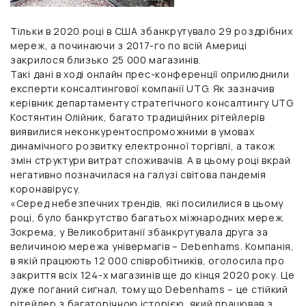
Тільки в 2020 році в США збанкрутувало 29 роздрібних
мереж, а починаючи з 2017-го по всій Америці
закрилося близько 25 000 магазинів.
Такі дані в ході онлайн прес-конференції оприлюднили
експерти консалтингової
компанії UTG.
Як зазначив
керівник департаменту стратегічного консалтингу
UTG
Костянтин Олійник,
багато традиційних рітейлерів
виявилися неконкурентоспроможними в умовах
динамічного розвитку електронної торгівлі, а також
змін структури витрат споживачів. А в цьому році вкрай
негативно позначилася на галузі світова пандемія
коронавірусу.
«Серед небезпечних трендів, які посилилися в цьому
році, було банкрутство багатьох міжнародних мереж.
Зокрема, у Великобританії збанкрутувала друга за
величиною мережа універмагів – Debenhams. Компанія,
в якій працюють 12 000 співробітників, оголосила про
закриття всіх 124-х магазинів ще до кінця 2020 року. Це
дуже поганий сигнал, тому що Debenhams – це стійкий
рітейлер з багаторічною історією, який працював з