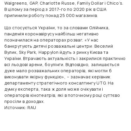
Walgreens, GAP, Charlotte Russe, Family Dollar і Chico’s.
В цілому за період з 2017-го по 2020 рік в США
припинили роботу понад 25 000 магазинів.
Що стосується України, то за словами Олійника,
пандемія коронавірусу найбільш негативно
позначилася на операторах розваг. «У нас
банкрутують дитячі розважальні центри: Веселий
Вулик, Sky Park, Happylon йдуть з ринку Києва та
України. Втрачають актуальність і закрилися практично
всі льодові арени, боулінги. Відповідно, залишається
дуже мало розважальних операторів, які могли б
виконувати якірну функцію», – зазначає керівник
департаменту стратегічного консалтингу UTG. На
думку експерта, така ж доля може очікувати і
операторів кінотеатрів, які в поточному році суттєво
просіли в доходах.
Источник: RAU