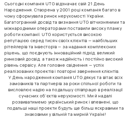
Сьогодні компанія UTG відзначає свій 21 День
Народження. Створена у 2001 році компанія багато в
чому сформувала ринок нерухомості України.
Багатогранний досвід та визнання UTG вітчизняними та
міжнародними операторами поставили високу планку
роботи компанії. UTG користується високою
репутацією серед тисяч своїх клієнтів — найбільших
рітейлерів та інвесторів — за надання комплексних
рішень, що поєднують інноваційний підхід, великий
ринковий досвід, а також надійність і постійно високий
рівень сервісу. Але головне свідчення — успіх
реалізованих проектів і повторні звернення клієнтів.
У День народження компанія UTG дякує та вітає всіх
замовників та партнерів за роки спільної роботи та
висловлює надію на подальшу співпрацю в реалізації
сучасних об’єктів нерухомості. Ми й надалі
розвиватимемо український ринок і впевнені, що
подальші наші проекти будуть ще більш яскравими та
знаковими у вільній та мирній Україні!