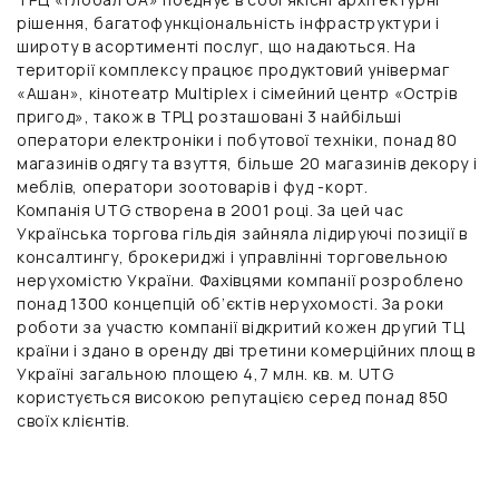
рішення, багатофункціональність інфраструктури і
широту в асортименті послуг, що надаються. На
території комплексу працює продуктовий універмаг
«Ашан», кінотеатр Multiplex і сімейний центр «Острів
пригод», також в ТРЦ розташовані 3 найбільші
оператори електроніки і побутової техніки, понад 80
магазинів одягу та взуття, більше 20 магазинів декору і
меблів, оператори зоотоварів і фуд -корт.
Компанія UTG створена в 2001 році. За цей час
Українська торгова гільдія зайняла лідируючі позиції в
консалтингу, брокериджі і управлінні торговельною
нерухомістю України. Фахівцями компанії розроблено
понад 1300 концепцій об’єктів нерухомості. За роки
роботи за участю компанії відкритий кожен другий ТЦ
країни і здано в оренду дві третини комерційних площ в
Україні загальною площею 4,7 млн. кв. м. UTG
користується високою репутацією серед понад 850
своїх клієнтів.