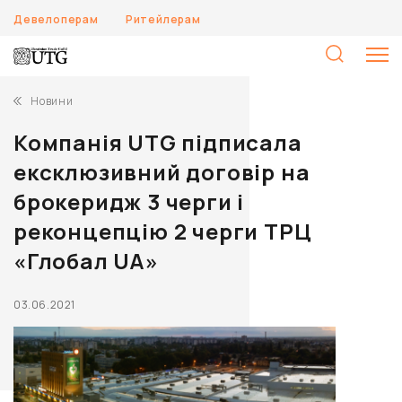
Девелоперам
Ритейлерам
П
Новини
Компанія UTG підписала
ексклюзивний договір на
брокеридж 3 черги і
реконцепцію 2 черги ТРЦ
«Глобал UA»
03.06.2021