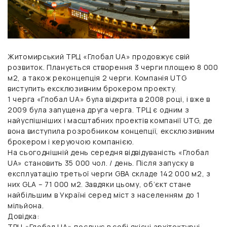
Житомирський ТРЦ «Глобал UA» продовжує свій
розвиток. Планується створення 3 черги площею 8 000
м2, а також реконцепція 2 черги. Компанія UTG
виступить ексклюзивним брокером проекту.
1 черга «Глобал UA» була відкрита в 2008 році, і вже в
2009 була запущена друга черга. ТРЦ є одним з
найуспішніших і масштабних проектів компанії UTG, де
вона виступила розробником концепції, ексклюзивним
брокером і керуючою компанією.
На сьогоднішній день середня відвідуваність «Глобал
UA» становить 35 000 чол. / день. Після запуску в
експлуатацію третьої черги GBA складе 142 000 м2, з
них GLA – 71 000 м2. Завдяки цьому, об’єкт стане
найбільшим в Україні серед міст з населенням до 1
мільйона.
Довідка:
ТРЦ «Глобал UA» поєднує в собі якісні архітектурні