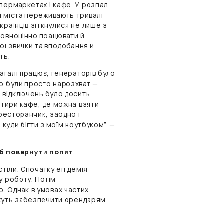
пермаркетах і кафе. У розпал
і міста переживають тривалі
раїнців зіткнулися не лише з
повноцінно працювати й
ї звички та вподобання й
ть.
загалі працює, генераторів було
єю були просто нарозхват —
о відключень було досить
отири кафе, де можна взяти
 ресторанчик, заодно і
 куди бігти з моїм ноутбуком”, —
об повернути попит
стіли. Спочатку епідемія
у роботу. Потім
. Однак в умовах частих
ожуть забезпечити орендарям