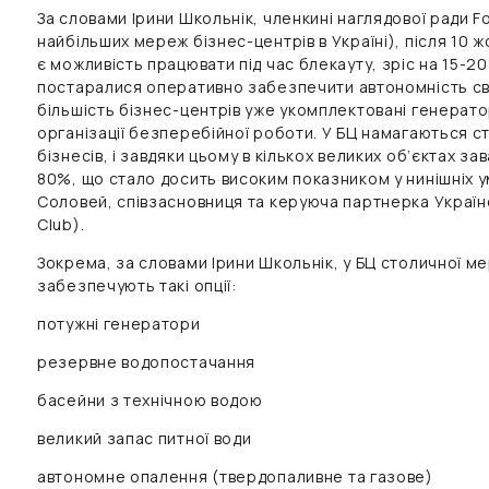
За словами Ірини Школьнік, членкині наглядової ради 
найбільших мереж бізнес-центрів в Україні), після 10 
є можливість працювати під час блекауту, зріс на 15-20
постаралися оперативно забезпечити автономність свої
більшість бізнес-центрів уже укомплектовані генерат
організації безперебійної роботи. У БЦ намагаються с
бізнесів, і завдяки цьому в кількох великих об’єктах за
80%, що стало досить високим показником у нинішніх у
Соловей, співзасновниця та керуюча партнерка Україн
Club).
Зокрема, за словами Ірини Школьнік, у БЦ столичної м
забезпечують такі опції:
потужні генератори
резервне водопостачання
басейни з технічною водою
великий запас питної води
автономне опалення (твердопаливне та газове)