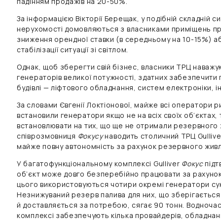
падінням продажів на 20-50%.
За інформацією Вікторії Берещак, у подібній складній си
нерухомості домовляються з власниками приміщень п
зниження орендної ставки (в середньому на 10-15%) а
стабілізації ситуації зі світлом.
Однак, щоб зберегти свій бізнес, власники ТРЦ наваж
генераторів великої потужності, здатних забезпечити
будівлі — ліфтового обладнання, систем електроніки, і
За словами Євгенії Локтіонової, майже всі оператори р
встановили генератори якщо не на всіх своїх об’єктах, 
встановлювати на тих, що ще не отримали резервного 
співрозмовниця
Фокусу
наводить столичний ТРЦ Gullive
майже повну автономність за рахунок резервного жив
У багатофункціональному комплексі Gulliver
Фокус
підт
об’єкт може довго безперебійно працювати за рахуно
цього використовуються чотири окремі генератори су
Незнижуваний резерв палива для них, що зберігаєтьс
й доставляється за потребою, сягає 90 тонн. Водночас
комплексі забезпечують кілька провайдерів, обладнан