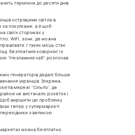
тачить терміном до десяти днів
їнців острівцями світла в
 за покупками, а й щоб
на своїх сторінках у
ло, WiFi, зони, де можна
працювати. І таких місць стає
лад, безплатний коворкінг із
вою “Незламний хаб” розпочав
них генераторів дедалі більше
авчання українців. Зокрема,
кетів мережі “Сільпо”, де
 районі не вистачало розеток і
. Щоб вирішити цю проблему,
днак тепер у супермаркеті
и перехідники з великою
рмаркетах можна безплатно.