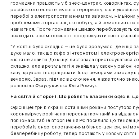
громадяни працюють у бізнес-центрах, коворкінгах, су
російського енергетичного тероризму, коли українськ
перебої з електропостачанням та зв’язком, мільйони ук
проблемами з організацією побуту, а й неможливістю 
навчатися. Проте громадяни швидко перебудовують сво
знаходять нові можливості продовжувати свою діяльніс
“У жовтні було складно — не було зрозуміло, де й що в
дуже мало, так що кафе з інтернетом і електроенергі
місця не знайти. До кінця листопада пристосуватися д
складно, але в результаті я знайшла у своєму районі ч
каву, круасан і попрацювати. Іноді вечорами заходжу в
вечеряю. Зараз, під час відключення, я вже точно знаю,
розповіла
Фокусу
киянка Юлія Ромчук.
На світлій стороні. Що роблять власники офісів, щ
Офісні центри в Україні останніми роками поступово пу
коронавірусу розігнала персонал компаній на віддален
повномасштабне вторгнення РФ посилило цю тенденцію
перебоїв із енергопостачанням бізнес-центри, які м
безперебійну роботу, тепер постають у новому світлі.