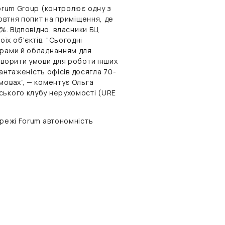
Forum Group (контролює одну з
жовтня попит на приміщення, де
%. Відповідно, власники БЦ
х об’єктів. “Сьогодні
орами й обладнанням для
творити умови для роботи інших
вантаженість офісів досягла 70-
мовах”, — коментує Ольга
ського клубу нерухомості (URE
ережі Forum автономність