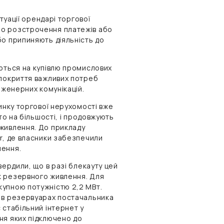
туації орендарі торгової
ро розстрочення платежів або
бо припиняють діяльність до
уються на купівлю промислових
 покриття важливих потреб
нженерних комунікацій.
инку торгової нерухомості вже
то на більшості, і продовжують
живлення. До прикладу
r, де власники забезпечили
лення.
вердили, що в разі блекауту цей
к резервного живлення. Для
купною потужністю 2,2 МВт.
я в резервуарах постачальника
 стабільний інтернет у
ня яких підключено до