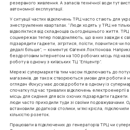
резервного живлення. А запасів технічної води тут вис
автономної експлуатації.
У ситуації частих відключень ТРЦ часто стають для укра
знеструмлених кварталах. “Люди ходять у ТРЦ не тільки
відволіктися від складнощів сьогоднішнього життя. ТРЦ 
соцмережах тепер повідомляють, що в них завжди є світ
підзарядити гаджети, зігрітися, поїсти, повчитися чи по
дедалі більше”, — коментує Євгенія Локтіонова. Наприк
бездротовим інтернетом на 100 робочих місць під наз
роботу в одному з київських ТЦ “Епіцентр”.
Мережі супермаркетів тим часом підключають до потуж
магазинів, де також створюються умови для роботи й н
оглядач
Фокусу
має досвід роботи в одному із супермар
спочатку під час тривалих відключень електроенергії в
місць для сидіння для всіх охочих підзарядити гаджети
люди часто приходили туди зі своїми подовжувачами. О
встановили додаткові столики, м’які крісла, підключил
кількістю розеток.
Працювати в підключених до генераторів ТРЦ чи супе