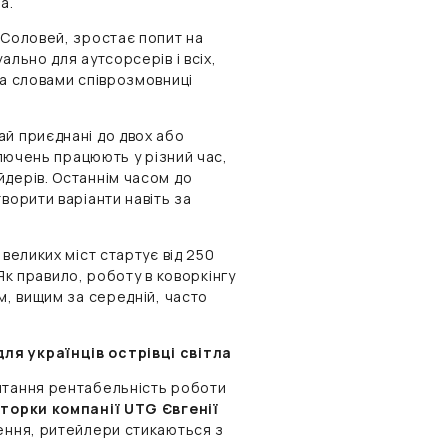
а.
 Соловей, зростає попит на
ально для аутсорсерів і всіх,
За словами співрозмовниці
ай приєднані до двох або
ключень працюють у різний час,
йдерів. Останнім часом до
ворити варіанти навіть за
великих міст стартує від 250
 Як правило, роботу в коворкінгу
м, вищим за середній, часто
ля українців острівці світла
итання рентабельність роботи
торки компанії UTG Євгенії
лення, ритейлери стикаються з