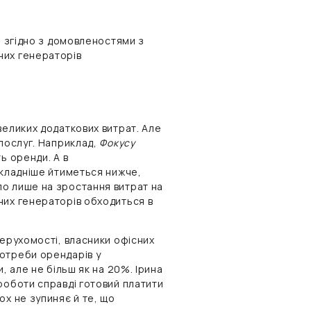
, згідно з домовленостями з
них генераторів
великих додаткових витрат. Але
 послуг. Наприклад,
Фокусу
ь оренди. А в
окладніше йтиметься нижче,
о лише на зростання витрат на
них генераторів обходиться в
нерухомості, власники офісних
отреби орендарів у
, але не більш як на 20%. Ірина
роботи справді готовий платити
ох не зупиняє й те, що