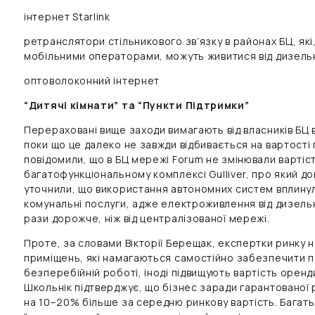
інтернет Starlink
ретранслятори стільникового зв’язку в районах БЦ, які
мобільними операторами, можуть живитися від дизель
оптоволоконний інтернет
“Дитячі кімнати” та “Пункти Підтримки”
Перераховані вище заходи вимагають від власників БЦ 
поки що це далеко не завжди відбивається на вартості
повідомили, що в БЦ мережі Forum не змінювали вартіст
багатофункціональному комплексі Gulliver, про який д
уточнили, що використання автономних систем вплинул
комунальні послуги, адже електроживлення від дизель
рази дорожче, ніж від централізованої мережі.
Проте, за словами Вікторії Берещак, експертки ринку 
приміщень, які намагаються самостійно забезпечити п
безперебійній роботі, іноді підвищують вартість оренди
Школьнік підтверджує, що бізнес заради гарантованої 
на 10–20% більше за середню ринкову вартість. Багать