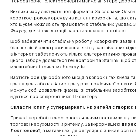
“генераторна” електроенергія майже вп’ятеро дорожч
Виклики часу диктують нові формати. За словами Ольги
короткострокову оренду на кшталт коворкінгів, що акту
хто шукає можливість працювати в стабільних умовах. 
Фокусу
, деякі такі локації зараз заповнені повністю.
Щоб забезпечити стабільну роботу, коворкінги зазвич
більше ліній електроживлення, які під час віялових від
а інтернет забезпечують кілька альтернативних прова
цього набору додаються генератори та Starlink, щоб ст
масштабних і тривалих блекаутів.
Вартість оренди робочого місця в коворкінгах Києва та 
грн за день або від 4 тис. грн у разі помісячної оплати.
можуть собі дозволити фахівці зі стабільним заробітко
йдеться про співробітників IT-сектору.
Скласти іспит у супермаркеті. Як ритейл створює д
Тривалі перебої з енергопостачанням поставили під п
торгової нерухомості й ритейлу. За інформацією
дирек
Локтіонової
, в магазинах, де регулярно зникає освіт