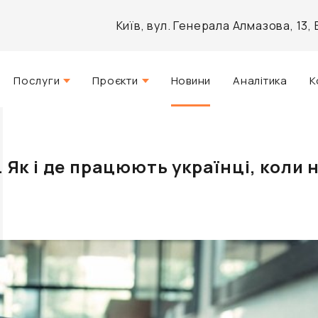
Київ, вул. Генерала Алмазова, 13
Послуги
Проєкти
Новини
Аналітика
К
Стратегічний консалтинг
Актуальні
Управління нерухомістю
Реалізовані
. Як і де працюють українці, коли 
Агентські послуги
Розроблені
Архітектурне проектування
Інвестиційно-аналітичний
брокеридж
Маркетинг і PR