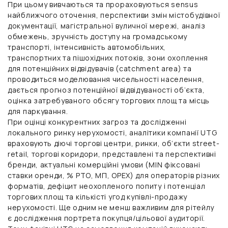
При цьому вивчаються та прораховуються sensus
найближчого оточення, перспективи змін містобудівної
документації, магістральної вуличної мережі, аналіз
обмежень, зручність доступу на громадському
транспорті, інтенсивність автомобільних,
транспортних та пішохідних потоків, зони охоплення
для потенційних відвідувачів (catchment area) та
проводиться моделювання чисельності населення,
дається прогноз потенційної відвідуваності об’єкта,
оцінка затребуваного обсягу торгових площ та місць
для паркування.
При оцінці конкурентних загроз та дослідженні
локального ринку нерухомості, аналітики компанії UTG
враховують діючі торгові центри, ринки, об’єкти street-
retail, торгові коридори, представлені та перспективні
бренди, актуальні комерційні умови (MIN фіксовані
ставки оренди, % РТО, МП, OPEX) для операторів різних
форматів, дефіцит неохопленого попиту і потенціал
торгових площ та кількісті угод купівлі-продажу
нерухомості. Ще одним не менш важливим для рітейлу
є дослідження портрета покупця/цільової аудиторії.