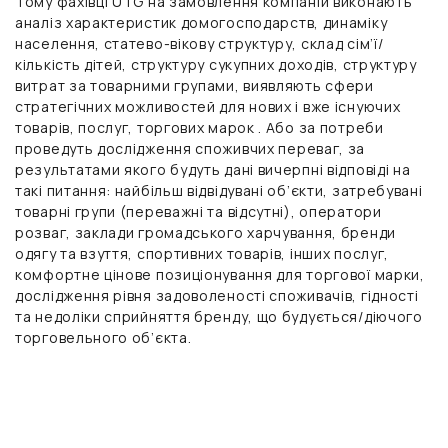
Тому фахівці UTG на замовлення компаній виконають
аналіз характеристик домогосподарств, динаміку
населення, статево-вікову структуру, склад сім’ї/
кількість дітей, структуру сукупних доходів, структуру
витрат за товарними групами, виявляють сфери
стратегічних можливостей для нових і вже існуючих
товарів, послуг, торгових марок . Або за потреби
проведуть дослідження споживчих переваг, за
результатами якого будуть дані вичерпні відповіді на
такі питання: найбільш відвідувані об’єкти, затребувані
товарні групи (переважні та відсутні), оператори
розваг, заклади громадського харчування, бренди
одягу та взуття, спортивних товарів, інших послуг,
комфортне цінове позиціонування для торгової марки,
дослідження рівня задоволеності споживачів, гідності
та недоліки сприйняття бренду, що будується/діючого
торговельного об’єкта.