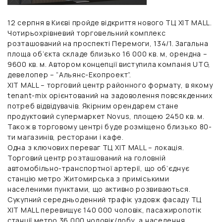
12 серпня в Києві пройде відкриття нового ТЦ XIT MALL.
Чотирьохрівневий торговельний комплекс
розташований на проспекті Перемоги, 134/1. Загальна
площа об’єкта складе близько 16 000 кв. м, орендна –
9600 кв. м. Автором концепції виступила компанія UTG,
девелопер – “Альянс-Екопроект”.
ХІТ MALL – торговий центр районного формату, в якому
tenant-mix орієнтований на задоволення повсякденних
потреб відвідувачів. Якірним орендарем стане
продуктовий супермаркет Novus, площею 2450 кв. м.
Також в торговому центрі буде розміщено близько 80-
ти магазинів, ресторани і кафе.
Одна з ключових переваг ТЦ ХІТ MALL – локація.
Торговий центр розташований на головній
автомобільно-транспортної артерії, що об’єднує
станцію метро Житомирська з приміськими
населеними пунктами, що активно розвиваються.
Сукупний середньоденний трафік уздовж фасаду ТЦ
ХІТ MALL перевищує 140 000 чоловік, пасажиропотік
станції метро 36 000 чоловік/добу, а населення