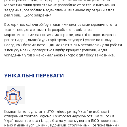
Маркетинговий департамент розробляє стратегію виконання
завдання, розробляє медіа-плани і визначає підрядників для
реалізації цього завдання.
Брокери, володіючи обґрунтованими висновками юридичного та
технічного департаментів розробляють спільно з
маркетинговими фахівцями матеріали, здатні конкретизувати і
донести до цільової аудиторії предмет угоди і умови по ньому.
Володіючи базами потенційних клієнтів і матеріалами для роботи
з пошуку нових, проводиться відбір кращих пропозицій для
укладення угод з максимальною вигодою для боку замовника.
УНІКАЛЬНІ ПЕРЕВАГИ
Компанія-консультант UTG - лідер ринку України в області
створення торгової, офісної і житлової нерухомості. За 20 років
Українська торгова гільдія брала участь у понад 1500 проектах з
найбільшими успішними, відомими, столичними і регіональними