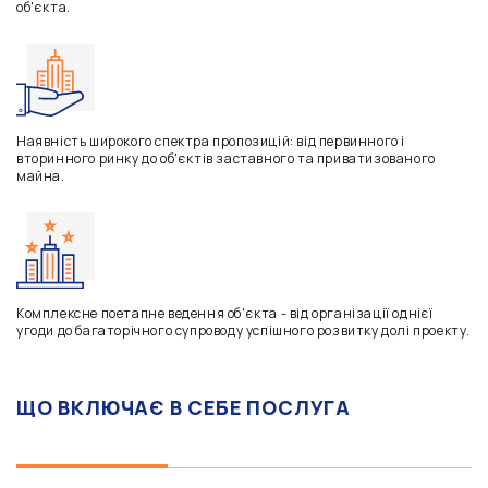
об'єкта.
Наявність широкого спектра пропозицій: від первинного і
вторинного ринку до об'єктів заставного та приватизованого
майна.
Комплексне поетапне ведення об'єкта - від організації однієї
угоди до багаторічного супроводу успішного розвитку долі проекту.
ЩО ВКЛЮЧАЄ В СЕБЕ ПОСЛУГА