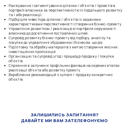
Ранжування і сегментування ділянок / об’єктів / проектів в
портфелі власника за перспективністю їх подальшого розвитку
та / або реалізації.
Підбір для інвестора ділянок / об’єктів із заданими
характеристиками перспективності створення бізнес-проекту.
Управління розвитком / реалізацією портфеля нерухомості
власника до досягнення поставлених цілей.
Супровід розвитку бізнес-проекту від підбору, аналізу та
покупки до управління збудованим і бізнесом, що діє.
Підготовку та обробку матеріалів з метою створення якісних
інвестиційних пропозицій.
Організацію та супровід угод і процедур продажу / покупки
об’єктів.
Сприяння в залученні профільних фахівців на окремих етапах
реалізації об’єкта або розвитку проекту.
Вироблення рекомендацій з купівлі / продажу конкретних
об’єктів.
ЗАЛИШИЛИСЬ ЗАПИТАННЯ?
ДАВАЙТЕ МИ ВАМ ЗАТЕЛЕФОНУЄМО