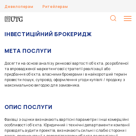
Девелоперам
Ритейлерам
П
ІНВЕСТИЦІЙНИЙ БРОКЕРИДЖ
МЕТА ПОСЛУГИ
Досягти на основі аналізу ринкової вартості об’єкта, розробленої
та впровадженої маркетингової стратегії реалізації або
придбання об’єкта, власними брокерами і в найкоротший термін
провести пошук, супровід, оформлення угоди купівлі / продажу з
максимальною вигодою для замовника.
ОПИС ПОСЛУГИ
Фахівці з оцінки визначають вартісні параметри і інші комерційні
особливості об’єкта. Юридичний і технічні департаменти компанії
проводять аудити проектів, визначають сильні і слабкі сторони і
дають рекомендації з передпідготовки об’єкта до реалізації.