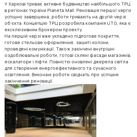
У Харкові триває активне будівництво найбільшого ТРЦ
в регіонах України Planeta Mall. Реновація першої черги
успішно завершена, роботи тривають на другій черзі
об’єкта. Концепцію ТРЦ розробила компанія UTG, яка є
ексклюзивним брокером проекту.
На першій черзі вже укладено підлогове покриття,
готове стельове оформлення, зашиті колони,
проведені комунікації. Також закінчені внутрішні
оздоблювальні роботи, готові скляні фасади магазинів,
ескалатори і ліфти. Повністю оновлені джерела світла
для створення енергоефективного та сучасного
освітлення. Виконані роботи свідчать про успішне
закінчення реновації.