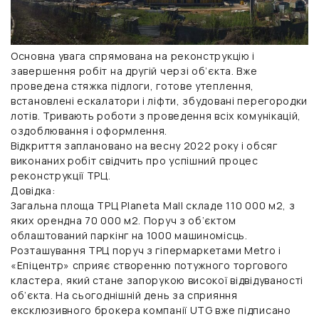
Основна увага спрямована на реконструкцію і
завершення робіт на другій черзі об’єкта. Вже
проведена стяжка підлоги, готове утеплення,
встановлені ескалатори і ліфти, збудовані перегородки
лотів. Тривають роботи з проведення всіх комунікацій,
оздоблювання і оформлення.
Відкриття заплановано на весну 2022 року і обсяг
виконаних робіт свідчить про успішний процес
реконструкції ТРЦ.
Довідка:
Загальна площа ТРЦ Planeta Mall складе 110 000 м2, з
яких орендна 70 000 м2. Поруч з об’єктом
облаштований паркінг на 1000 машиномісць.
Розташування ТРЦ поруч з гіпермаркетами Metro і
«Епіцентр» сприяє створенню потужного торгового
кластера, який стане запорукою високої відвідуваності
об’єкта. На сьогоднішній день за сприяння
ексклюзивного брокера компанії UTG вже підписано