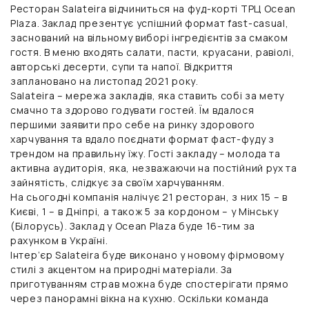
Ресторан Salateira відчиниться на фуд-корті ТРЦ Ocean
Plaza. Заклад презентує успішний формат fast-casual,
заснований на вільному виборі інгредієнтів за смаком
гостя. В меню входять салати, пасти, круасани, равіолі,
авторські десерти, супи та напої. Відкриття
заплановано на листопад 2021 року.
Salateira – мережа закладів, яка ставить собі за мету
смачно та здорово годувати гостей. Їм вдалося
першими заявити про себе на ринку здорового
харчування та вдало поєднати формат фаст-фуду з
трендом на правильну їжу. Гості закладу – молода та
активна аудиторія, яка, незважаючи на постійний рух та
зайнятість, слідкує за своїм харчуванням.
На сьогодні компанія налічує 21 ресторан, з них 15 – в
Києві, 1 – в Дніпрі, а також 5 за кордоном – у Мінську
(Білорусь). Заклад у Ocean Plaza буде 16-тим за
рахунком в Україні.
Інтер’єр Salateira буде виконано у новому фірмовому
стилі з акцентом на природні матеріали. За
приготуванням страв можна буде спостерігати прямо
через панорамні вікна на кухню. Оскільки команда