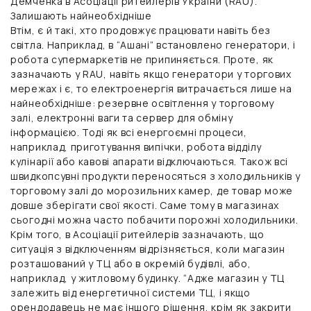
Демченка в Асоціації ритейлерів України (RAU).
Залишають найнеобхідніше
Втім, є й такі, хто продовжує працювати навіть без
світла. Наприклад, в “Ашані” встановлено генератори, і
робота супермаркетів не припиняється. Проте, як
зазначають у RAU, навіть якщо генератори у торгових
мережах і є, то електроенергія витрачається лише на
найнеобхідніше: резервне освітлення у торговому
залі, електронні ваги та сервер для обміну
інформацією. Тоді як всі енергоємні процеси,
наприклад, приготування випічки, робота відділу
кулінарії або кавові апарати відключаються. Також всі
швидкопсувні продукти переносяться з холодильників у
торговому залі до морозильних камер, де товар може
довше зберігати свої якості. Саме тому в магазинах
сьогодні можна часто побачити порожні холодильники.
Крім того, в Асоціації ритейлерів зазначають, що
ситуація з відключенням відрізняється, коли магазин
розташований у ТЦ або в окремій будівлі, або,
наприклад, у житловому будинку. “Адже магазин у ТЦ
залежить від енергетичної системи ТЦ, і якщо
орендодавець не має іншого рішення, крім як закрити