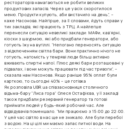
рестораторів намагаються не робити великих
продуктових запасів. Через це у всіх скоротилося
меню. Продукти купують, аби вистачило на день”, –
каже Насонова. Найгірше, за її словами, йдуть справи у
тих закладів, які працюють з ТРЦ. А найлегше
перенесли ситуацію невеликі заклади: МАФи, кав’ярні,
кіоски з шаурмою, які або придбали генератори, або
готують їжу на вугіллі. “Непогано переносять ситуацію
з відключенням світла бари. Вони практично нічого не
готують, натомість у темряві люди більш активно
вживають спиртні напої. Плюс деякі бари розташовані у
підвалах, і вони можуть працювати під час тривоги”, –
сказала нам Насонова. Якщо раніше 95% оплат були
карткою, то сьогодні 40% – це готівка
Як розповіла UBR.ua співзасновниця столичного
відьма-бару “Лиса гора” Олеся Остафієва, у її закладі
також придбали резервний генератор та готові
приймати людей у ​​будь-який робочий час. Але
відвідувачів поменшало. “Ми працюємо з 15:00 до 22:00.
У цей час світло в нас ще не зникало. Але були перебої
з водою. На ці цілі ми маємо запас питної води. На