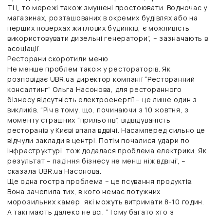
ТЦ, то мережі також змушені простоювати. Водночас у
магазинах, розташованих в окремих будівлях або на
перших поверхах житлових будинків, є можливість
використовувати дизельні генератори”, – зазначають в
асоціації.
Ресторани скоротили меню
Не менше проблем також у рестораторів. Як
розповідає UBR.ua директор компанії “Ресторанний
консалтинг” Ольга Насонова, для ресторанного
бізнесу відсутність електроенергії – це лише один з
викликів. “Річ в тому, що, починаючи з 10 жовтня, з
моменту страшних “прильотів”, відвідуваність
ресторанів у Києві впала вдвічі. Насамперед сильно це
відчули заклади в центрі. Потім почалися удари по
інфраструктурі, тож додалася проблема електрики. Як
результат – падіння бізнесу не менш ніж вдвічі”, –
сказала UBR.ua Насонова.
Ще одна гостра проблема – це псування продуктів.
Вона зачепила тих, в кого немає потужних
морозильних камер, які можуть витримати 8-10 годин.
А такі мають далеко не всі. “Тому багато хто з