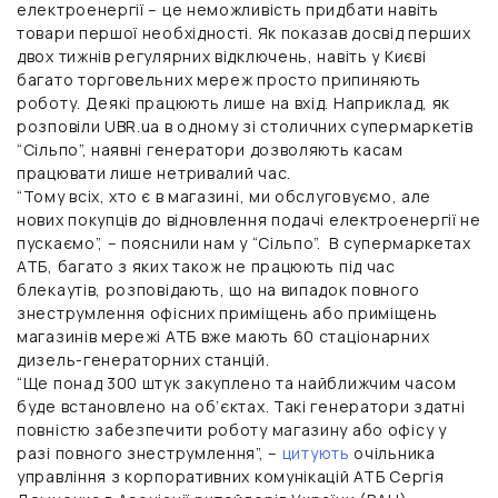
електроенергії – це неможливість придбати навіть
товари першої необхідності. Як показав досвід перших
двох тижнів регулярних відключень, навіть у Києві
багато торговельних мереж просто припиняють
роботу. Деякі працюють лише на вхід. Наприклад, як
розповіли UBR.ua в одному зі столичних супермаркетів
“Сільпо”, наявні генератори дозволяють касам
працювати лише нетривалий час.
“Тому всіх, хто є в магазині, ми обслуговуємо, але
нових покупців до відновлення подачі електроенергії не
пускаємо”, – пояснили нам у “Сільпо”. В супермаркетах
АТБ, багато з яких також не працюють під час
блекаутів, розповідають, що на випадок повного
знеструмлення офісних приміщень або приміщень
магазинів мережі АТБ вже мають 60 стаціонарних
дизель-генераторних станцій.
“Ще понад 300 штук закуплено та найближчим часом
буде встановлено на об’єктах. Такі генератори здатні
повністю забезпечити роботу магазину або офісу у
разі повного знеструмлення”, –
цитують
очільника
управління з корпоративних комунікацій АТБ Сергія