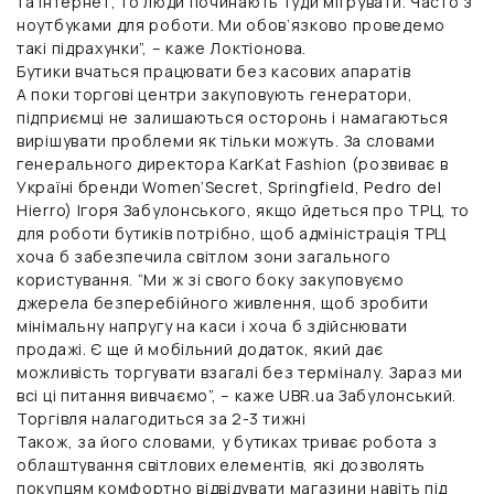
та інтернет, то люди починають туди мігрувати. Часто з
ноутбуками для роботи. Ми обов’язково проведемо
такі підрахунки”, – каже Локтіонова.
Бутики вчаться працювати без касових апаратів
А поки торгові центри закуповують генератори,
підприємці не залишаються осторонь і намагаються
вирішувати проблеми як тільки можуть. За словами
генерального директора KarKat Fashion (розвиває в
Україні бренди Women’Secret, Springfield, Pedro del
Hierro) Ігоря Забулонського, якщо йдеться про ТРЦ, то
для роботи бутиків потрібно, щоб адміністрація ТРЦ
хоча б забезпечила світлом зони загального
користування. “Ми ж зі свого боку закуповуємо
джерела безперебійного живлення, щоб зробити
мінімальну напругу на каси і хоча б здійснювати
продажі. Є ще й мобільний додаток, який дає
можливість торгувати взагалі без терміналу. Зараз ми
всі ці питання вивчаємо”, – каже UBR.ua Забулонський.
Торгівля налагодиться за 2-3 тижні
Також, за його словами, у бутиках триває робота з
облаштування світлових елементів, які дозволять
покупцям комфортно відвідувати магазини навіть під