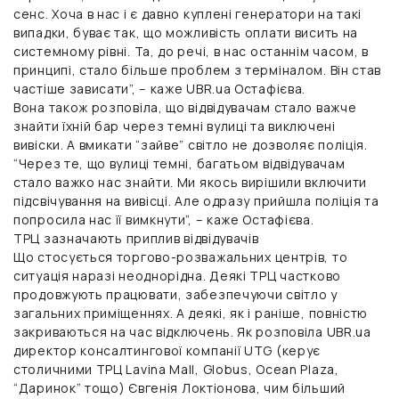
сенс. Хоча в нас і є давно куплені генератори на такі
випадки, буває так, що можливість оплати висить на
системному рівні. Та, до речі, в нас останнім часом, в
принципі, стало більше проблем з терміналом. Він став
частіше зависати”, – каже UBR.ua Остафієва.
Вона також розповіла, що відвідувачам стало важче
знайти їхній бар через темні вулиці та виключені
вивіски. А вмикати “зайве” світло не дозволяє поліція.
“Через те, що вулиці темні, багатьом відвідувачам
стало важко нас знайти. Ми якось вирішили включити
підсвічування на вивісці. Але одразу прийшла поліція та
попросила нас її вимкнути”, – каже Остафієва.
Т
РЦ зазначають приплив відвідувачів
Що стосується торгово-розважальних центрів, то
ситуація наразі неоднорідна. Деякі ТРЦ частково
продовжують працювати, забезпечуючи світло у
загальних приміщеннях. А деякі, як і раніше, повністю
закриваються на час відключень. Як розповіла UBR.ua
директор консалтингової компанії UTG
(керує
столичними ТРЦ Lavina Mall, Globus, Ocean Plaza,
“Даринок” тощо)
Євгенія Локтіонова
, чим більший