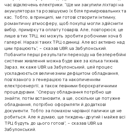
час відключень електрики. “Ще ми закупили ліхтарі на
акумуляторах та розвішуємо їх біля примірювальних та
кас. Тобто, в принципі, ми готові створити інтимну,
романтичну атмосферу, щоб покупці могли здійснити
вибір, примірку та оплату товарів. Але, повторюся, це
лише в тих ТРЦ, які можуть зробити робочими хоча б
галереї. Наразі таких ТРЦ одиниці. Але всі активно над
цим працюють”, – сказав UBR.ua Забулонський.
Побачити перші результати переходу на безперебійні
системи живлення можна буде вже за кілька тижнів.
Зараз, як каже UBR.ua Забулонський, цей процес
ускладнюється величезним дефіцитом обладнання,
пов’язаного з генерацією та накопиченням
електроенергії, а також певними бюрократичними
процедурами. “Спершу обладнання потрібно ще
знайти, потім встановити, а ще, оскільки це потужне
обладнання, потрібно оформляти й додаткові
документи. Тобто за помахом чарівної палички це не
робиться. Але я думаю, ще тиждень-другий і майже всі
ТРЦ будуть до цього готові”, – сказав UBR.ua
Забулонський.