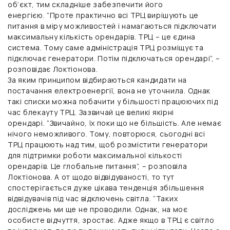
об’єкт, тим складніше забезпечити його
енергією. “Проте практично всі ТРЦ вирішують це
питання в міру можливостей і намагаються підключати
максимальну кількість орендарів. ТРЦ – це єдина
система. Тому саме адміністрація ТРЦ розміщує та
підключає генератори. Потім підключаться орендарі”, –
розповідає Локтіонова.
За яким принципом відбираються кандидати на
постачання електроенергії, вона не уточнила. Однак
такі списки можна побачити у більшості працюючих під
час блекауту ТРЦ. Зазвичай це великі якірні
орендарі. “Звичайно, їх поки що не більшість. Але немає
нічого неможливого. Тому, повторюся, сьогодні всі
ТРЦ працюють над тим, щоб розмістити генератори
для підтримки роботи максимальної кількості
орендарів. Це глобальне питання”, – розповіла
Локтіонова. А от щодо відвідуваності, то тут
спостерігається дуже цікава тенденція збільшення
відвідувачів під час відключень світла. “Таких
досліджень ми ще не проводили. Однак, на моє
особисте відчуття, зростає. Адже якщо в ТРЦ є світло