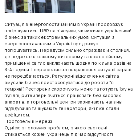
Ситуація з енергопостачанням в Україні продовжує
погіршуватись. UBR.ua з’ясував, як виживає український
бізнес за таких екстремальних умов. Ситуація з
енергопостачанням в Україні продовжує
погіршуватись. Передусім сильно страждає й столиця,
де ледве не в кожному житловому та комерційному
приміщенні світло виключають щодня по кілька разів на
3-4 години. І перспектив на покращення ситуації наразі
не передбачається. Регулярні відключення світла
змусили бізнес пристосовуватися до роботи “в
темряві”. Ресторани скорочують меню та готують їжу на
вугіллі, ритейлери вчаться працювати без касових
апаратів, а торговельні центри зазначають наплив
відвідувачів та шукають генератори, які вже стали
дефіцитом.
Торговельні мережі
Однією з головних проблем, з якою сьогодні
стикається кожен українець під час відсутності