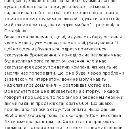
випадок відключення світла на початку зміни всі наші
кухарі роблять заготовки для закусок, які можна
видавати навіть без світла, тобто якщо світло зникне,
то ми зможемо хоч чимось людей годувати, а коктейлі
ми й так можемо видавати, адже ми бар”, – розповідає
Остафієва.
Вона також зазначила, що відвідуваність бару останнім
часом стала дуже сильно залежати від фону новин. “І
щойно щось відбувається, одразу починаються
скасування бронювання. У понеділок на Хелловін у нас
була велика черга та лист очікування. Але в нас
скасувалися одразу три великі компанії, які навіть не
змогли нас попередити, що їх не буде. через проблеми
зі зв’язком та інтернетом, вони не могли навіть
надіслати повідомлення”, – розповідає Остафієва.
В результаті все це відбивається на виторгу. “Якщо ж
говорити про цифри, то порівняно з вереснем певними
днями падіння продажів становить 60%. Що цікаво,
побільшало готівки в структурі оплати. Якщо раніше
95% оплат були карткою, то сьогодні 40% – це готівка.
Люди вже налякані тим, що без світла не працюють
термінали, і стали ходити з готівкою. І в цьому є певний