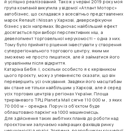
й успішно реалізований. Також у червні 2019 року моя
група компаній викупила у відомої «Атлант Моторс»
автобізнес, що складався з всесвітньо представлених
марок Renault і Nissan у Харкові, диверсифікуючи
бізнес у всіх напрямах. Водночас найбільший ефект
досягається при виборі перспективних ніш, а
девелопмент торговельної нерухомості – одна з них.
Тому було прийнято рішення інвестувати у створення
суперрегіонального торгового центру, яким ми
зможемо не просто пишатися, але й займатися його
управлінням після відкриття.
Катаріна Бебія:
І, оскільки особисто я є керівником
цього проєкту, можу з упевненістю сказати, що він
перевершить усі очікування. Завдяки його масштабам
він стане не тільки найбільшим у Харкові, але й серед
усіх торгових центрів у регіонах України. Площа
трирівневого ТРЦ Planeta Mall сягне 110 000 м , з яких
70 000 м – орендна. Поруч із об’єктом буде
облаштовано паркінг на 1000 машиномісць.
Для здійснення таких амбітних планів до роботи над
проєктом ми залучаємо найкращих фахівців ринку
нерухомості в країні. Зокрема, розробником концепції