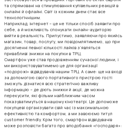
та спрямовані на стимулювання купівельних реакцій в
онлайні й офлайні. Світ із кожним днем стає все
технологічнішим.
Наприклад, інтернет – це не тільки спосіб заявити про
себе, а й можливість спонукати онлайн-аудиторію
вийти в реальність. Припустимо, заявляючи про якийсь
магазин, товар, послугу, ми повідомлятимемо, що при
досягненні певної кількості лайків з’являться
привабливі знижки на покупки в ТРЦ.
Смартфон уже став продовженням сучасної людини, і
ми використовуватимемо це для організації
«подорожі» відвідувачів нашим ТРЦ. А саме: ще на вході
за допомогою свого портативного пристрою гості
зможуть дізнатися всю стратегічно важливу
інформацію – де діють знижки й акції, де можна
перекусити, які фільми найближчим часом
показуватимуться в нашому кінотеатрі. Це допоможе
покупцеві організувати свій час із максимальною
ефективністю та комфортом, а ми завоюємо титул
customer friendly. Крім того, смартфон відвідувачів
може розповісти багато про вподобання «господаря»: