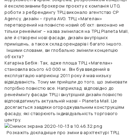
й ексклюзивним брокером проєкту є
компанія UTG
,
роботи з ребрендингу ТРЦ виконало агентство CP
Agency, дизайн – група AVG. ТРЦ «Магелан»
перетворений на повністю новий об’єкт: виконано не
тільки ренеймінг – назва змінилася на ТРЦ Planeta Mall,
але й створені нові фасади, дизайн внутрішніх
приміщень, а також склад орендарів і багато іншого.
Іншими словами, ви глобально змінили концепцію
об’єкта?
Катаріна Бебія:
Так, адже площа ТРЦ «Магелан»
становила всього 40 000 м . Він був введений в
експлуатацію наприкінці 2011 року й мав низьку
відвідуваність. Тому ми прийшли до того, що змінювати
потрібно повністю все. Наприклад, відповідно до
ренеймінгу фасади ТРЦ і внутрішній дизайн повністю
відповідатимуть актуальній назві – Planeta Mall. Це
досягається завдяки огороджувальним конструкціям
фасаду, які створюють індивідуальність торгового
центру.
Розкажіть докладніше про зміни в архітектурі ТРЦ.