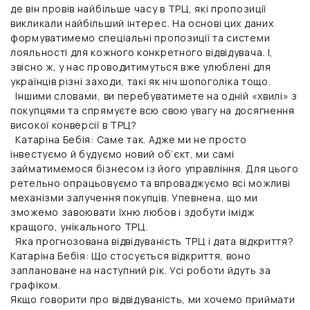
де він провів найбільше часу в ТРЦ, які пропозиції
викликали найбільший інтерес. На основі цих даних
формуватимемо спеціальні пропозиції та системи
лояльності для кожного конкретного відвідувача. І,
звісно ж, у нас проводитимуться вже улюблені для
українців різні заходи, такі як ніч шопоголіка тощо.
Іншими словами, ви перебуватимете на одній «хвилі» з
покупцями та спрямуєте всю свою увагу на досягнення
високої конверсії в ТРЦ?
Катаріна Бебія:
Саме так. Адже ми не просто
інвестуємо й будуємо новий об’єкт, ми самі
займатимемося бізнесом із його управління. Для цього
ретельно опрацьовуємо та впроваджуємо всі можливі
механізми залучення покупців. Упевнена, що ми
зможемо завоювати їхню любов і здобути імідж
кращого, унікального ТРЦ.
Яка прогнозована відвідуваність ТРЦ і дата відкриття?
Катаріна Бебія:
Що стосується відкриття, воно
заплановане на наступний рік. Усі роботи йдуть за
графіком.
Якщо говорити про відвідуваність, ми хочемо приймати