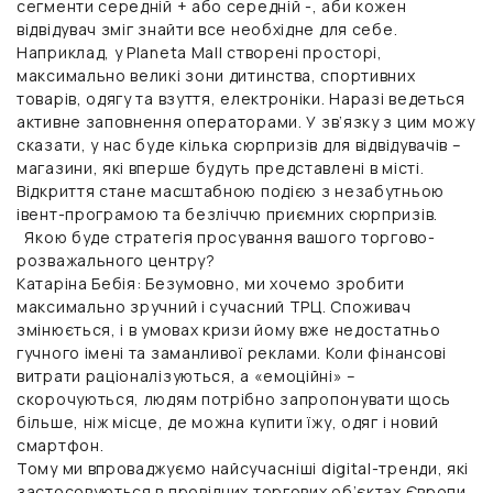
сегменти середній + або середній -, аби кожен
відвідувач зміг знайти все необхідне для себе.
Наприклад, у Planeta Mall створені просторі,
максимально великі зони дитинства, спортивних
товарів, одягу та взуття, електроніки. Наразі ведеться
активне заповнення операторами. У зв’язку з цим можу
сказати, у нас буде кілька сюрпризів для відвідувачів –
магазини, які вперше будуть представлені в місті.
Відкриття стане масштабною подією з незабутньою
івент-програмою та безліччю приємних сюрпризів.
Якою буде стратегія просування вашого торгово-
розважального центру?
Катаріна Бебія:
Безумовно, ми хочемо зробити
максимально зручний і сучасний ТРЦ. Споживач
змінюється, і в умовах кризи йому вже недостатньо
гучного імені та заманливої реклами. Коли фінансові
витрати раціоналізуються, а «емоційні» –
скорочуються, людям потрібно запропонувати щось
більше, ніж місце, де можна купити їжу, одяг і новий
смартфон.
Тому ми впроваджуємо найсучасніші digital-тренди, які
застосовуються в провідних торгових об’єктах Європи