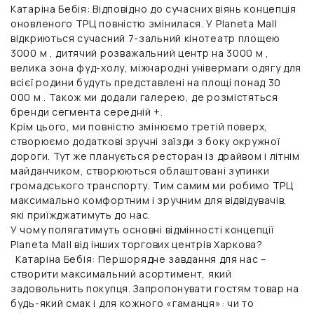
Катаріна Бебія:
Відповідно до сучасних віянь концепція
оновленого ТРЦ повністю змінилася. У Planeta Mall
відкриються сучасний 7-зальний кінотеатр площею
3000 м , дитячий розважальний центр на 3000 м ,
велика зона фуд-холу, міжнародні універмаги одягу для
всієї родини будуть представлені на площі понад 30
000 м . Також ми додали галерею, де розмістяться
бренди сегмента середній +.
Крім цього, ми повністю змінюємо третій поверх,
створюємо додаткові зручні заїзди з боку окружної
дороги. Тут же планується ресторан із драйвом і літнім
майданчиком, створюються облаштовані зупинки
громадського транспорту. Тим самим ми робимо ТРЦ
максимально комфортним і зручним для відвідувачів,
які приїжджатимуть до нас.
У чому полягатимуть основні відмінності концепції
Planeta Mall від інших торгових центрів Харкова?
Катаріна Бебія:
Першорядне завдання для нас –
створити максимальний асортимент, який
задовольнить покупця. Запропонувати гостям товар на
будь-який смак і для кожного «гаманця»: чи то