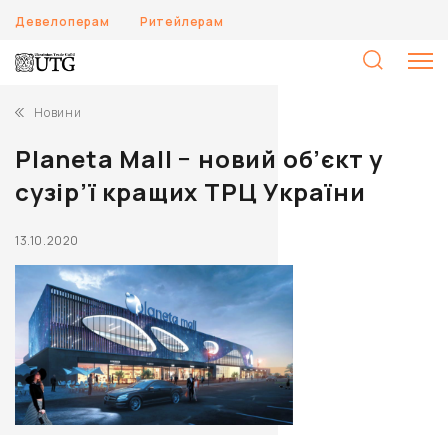
Девелоперам
Ритейлерам
П
Новини
Planeta Mall − новий об’єкт у
сузір’ї кращих ТРЦ України
13.10.2020