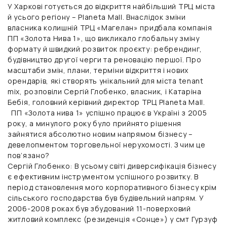
У Харкові готується до відкриття найбільший ТРЦ міста
й усього регіону – Planeta Mall. Внаслідок зміни
власника колишній ТРЦ «Магелан» придбала компанія
ПП «Золота Нива 1», що викликало глобальну зміну
формату й швидкий розвиток проєкту: ребрендинг,
будівництво другої черги та реновацію першої. Про
масштаби змін, плани, терміни відкриття і нових
орендарів, які створять унікальний для міста tenant
mix, розповіли Сергій Глобенко, власник, і Катаріна
Бебія, головний керівний директор ТРЦ Planeta Mall.
ПП «Золота нива 1» успішно працює в Україні з 2005
року, а минулого року було прийнято рішення
зайнятися абсолютно новим напрямом бізнесу –
девелопментом торговельної нерухомості. З чим це
пов’язано?
Сергій Глобенко:
В усьому світі диверсифікація бізнесу
є ефективним інструментом успішного розвитку. В
період становлення мого корпоративного бізнесу крім
сільського господарства був будівельний напрям. У
2006-2008 роках був збудований 11-поверховий
житловий комплекс (резиденція «Сонце») у смт Гурзуф