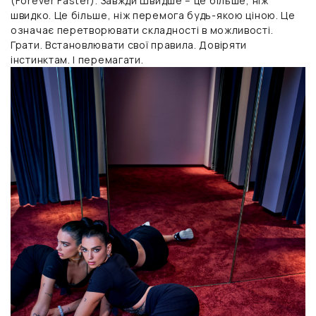
(Forever Faster). Завжди Швидше – це більше, ніж
швидко. Це більше, ніж перемога будь-якою ціною. Це
означає перетворювати складності в можливості.
Грати. Встановлювати свої правила. Довіряти
інстинктам. І перемагати.