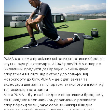
PUMA є одним з провідних світових спортивних брендів
взуття, одягу і аксесуарів. З 1948 року PUMA створює
інноваційні продукти для кращих і найшвидших
спортсменів в світі: від футболу до гольфу, від
мотоспорту до бігу. PUMA – це одяг, взуття та
аксесуари для заняття спортом, активного відпочинку
та повсякденного життя.
Місія PUMA ­­– бути найшвидшим спортивним брендом у
світі. Завдяки нескінченному прагненню розвивати
спорт бренд позиціонує себе як Завжди Швидше