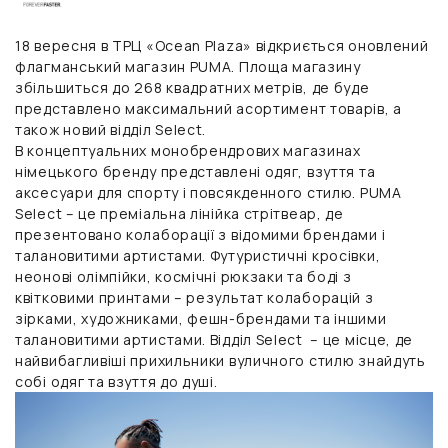
18 вересня в ТРЦ «Ocean Plaza» відкриється оновлений
флагманський магазин PUMA. Площа магазину
збільшиться до 268 квадратних метрів, де буде
представлено максимальний асортимент товарів, а
також новий відділ Select.
В концептуальних монобрендрових магазинах
німецького бренду представлені одяг, взуття та
аксесуари для спорту і повсякденного стилю. PUMA
Select – це преміальна лінійка стрітвеар, де
презентовано колаборації з відомими брендами і
талановитими артистами. Футуристичні кросівки,
неонові олімпійки, космічні рюкзаки та боді з
квітковими принтами – результат колаборацій з
зірками, художниками, фешн-брендами та іншими
талановитими артистами. Відділ Select – це місце, де
найвибагливіші прихильники вуличного стилю знайдуть
собі одяг та взуття до душі.