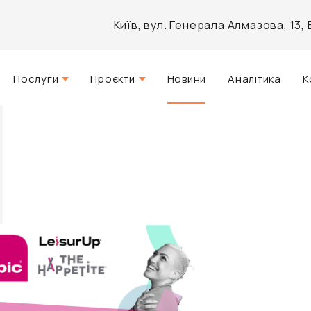
Київ, вул. Генерала Алмазова, 13
Послуги
Проєкти
Новини
Аналітика
К
Стратегічний консалтинг
Актуальні
Управління нерухомістю
Реалізовані
Агентські послуги
Розроблені
Архітектурне проектування
Інвестиційно-аналітичний
брокеридж
Маркетинг і PR