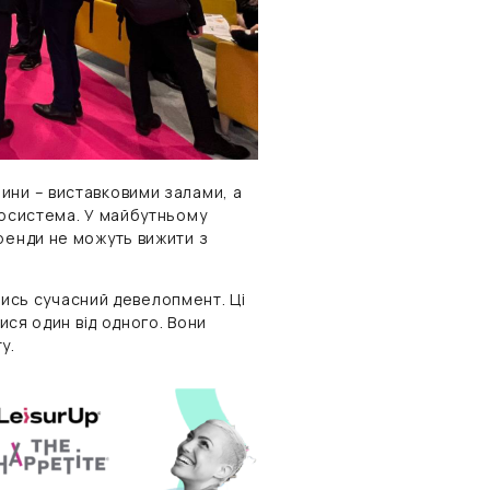
ини – виставковими залами, а
косистема. У майбутньому
ренди не можуть вижити з
атись сучасний девелопмент. Ці
тися один від одного. Вони
у.