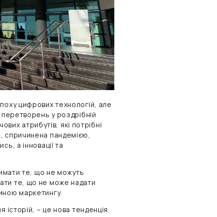
поху цифрових технологій, але
а перетворень у роздрібній
чових атрибутів, які потрібні
а, спричинена пандемією,
сь, а інновації та
римати те, що не можуть
ати те, що не може надати
иною маркетингу.
 історій, – це нова тенденція.