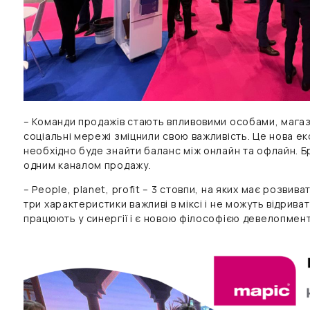
– Команди продажів стають впливовими особами, магаз
соціальні мережі зміцнили свою важливість. Це нова е
необхідно буде знайти баланс між онлайн та офлайн. Б
одним каналом продажу.
– People, planet, profit – 3 стовпи, на яких має розвив
три характеристики важливі в міксі і не можуть відрива
працюють у синергії і є новою філософією девелопмент