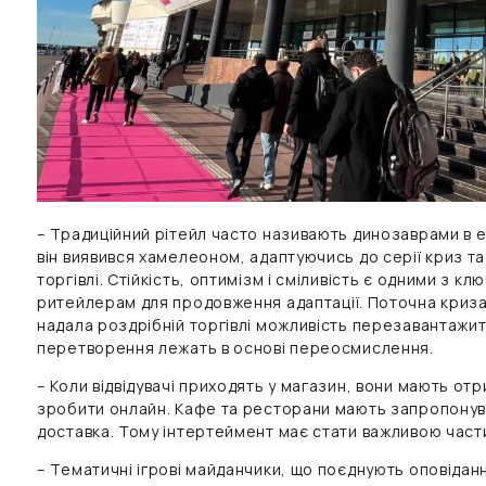
– Традиційний рітейл часто називають динозаврами в е
він виявився хамелеоном, адаптуючись до серії криз т
торгівлі. Стійкість, оптимізм і сміливість є одними з клю
ритейлерам для продовження адаптації. Поточна криз
надала роздрібній торгівлі можливість перезавантажити
перетворення лежать в основі переосмислення.
– Коли відвідувачі приходять у магазин, вони мають от
зробити онлайн. Кафе та ресторани мають запропонув
доставка. Тому інтертеймент має стати важливою част
– Тематичні ігрові майданчики, що поєднують оповідання