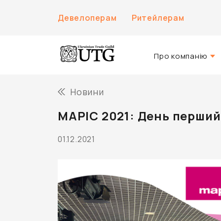
Девелоперам
Ритейлерам
Про компанію
Про нас
Новини
Історія компанії
MAPIC 2021: День перший
Команда UTG
01.12.2021