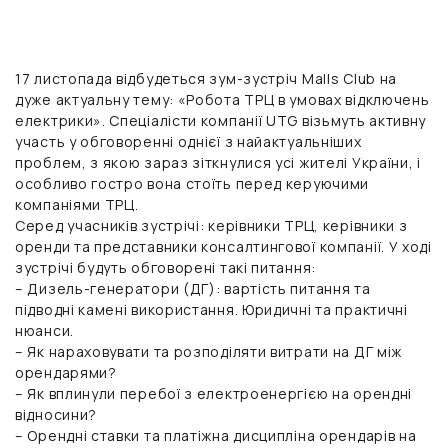
17 листопада відбудеться зум-зустріч Malls Club на
дуже актуальну тему: «Робота ТРЦ в умовах відключень
електрики». Спеціалісти компанії UTG візьмуть активну
участь у обговоренні однієї з найактуальніших
проблем, з якою зараз зіткнулися усі жителі України, і
особливо гостро вона стоїть перед керуючими
компаніями ТРЦ.
Серед учасників зустрічі: керівники ТРЦ, керівники з
оренди та представники консалтингової компанії. У ході
зустрічі будуть обговорені такі питання:
– Дизель-генератори (ДГ): вартість питання та
підводні камені використання. Юридичні та практичні
нюанси.
– Як нараховувати та розподіляти витрати на ДГ між
орендарями?
– Як вплинули перебої з електроенергією на орендні
відносини?
– Орендні ставки та платіжна дисципліна орендарів на