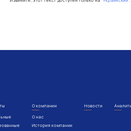
Извините, этот текст доступен только на “
Украинский
”.
ты
О компании
Новости
Аналит
льные
О нас
зованные
История компании