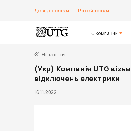
Девелоперам
Ритейлерам
О компании
О нас
Новости
История компани
(Укр) Компанія UTG візьм
Команда UTG
відключень електрики
16.11.2022