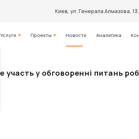
Киев, ул. Генерала Алмазова, 1
Услуги
Проекты
Новости
Аналитика
Ко
Стратегический консалтинг
Актуальные
и
Управление недвижимостью
Реализованные
е участь у обговоренні питань ро
Агентские услуги
Разработанные
Архитектурное проектирование
Инвестиционно-аналитический
брокеридж
Маркетинг и PR