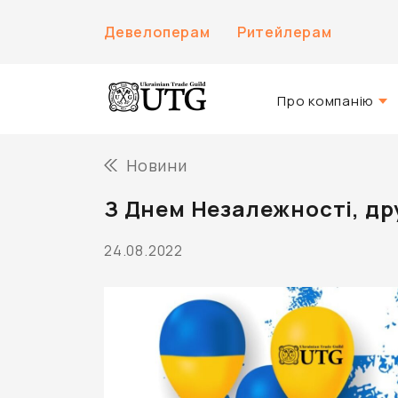
Девелоперам
Ритейлерам
Про компанію
Про нас
Новини
Історія компанії
З Днем Незалежності, дру
Команда UTG
24.08.2022