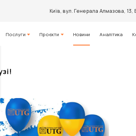
Київ, вул. Генерала Алмазова, 13
Послуги
Проєкти
Новини
Аналітика
К
Стратегічний консалтинг
Актуальні
Управління нерухомістю
Реалізовані
зі!
Агентські послуги
Розроблені
Архітектурне проектування
Інвестиційно-аналітичний
брокеридж
Маркетинг і PR