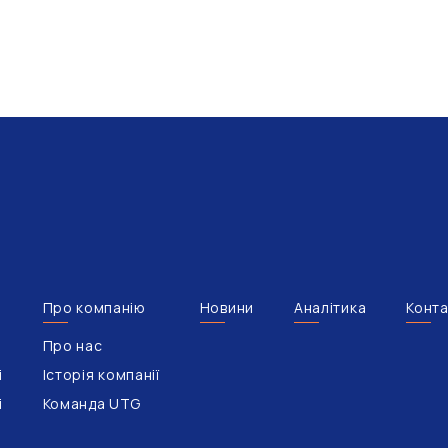
Про компанію
Новини
Аналітика
Конта
Про нас
і
Історія компанії
і
Команда UTG