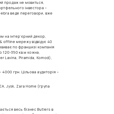
ий продаж не мовиться,
портфельного інвестора –
Zeebra веде переговори, вже
м на інтер’єрний декор,
 & offline мережу відвідує 40
розвиває по франшизі компанія
 120-350 кв.м кожна,
er Lavina, Piramida, Komod),
 – 4000 грн. Цільова аудиторія –
EA, Jysk, Zara Home (група
ається весь бізнес Butlers в