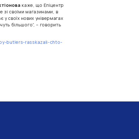
ктіонова
каже, що Епіцентр
 зі своїми магазинами, в
ає у своїх нових універмагах
чуть більшого”, – говорить
skoy-butlers-rasskazali-chto-