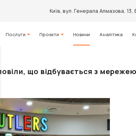
Київ, вул. Генерала Алмазова, 13
Послуги
Проєкти
Новини
Аналітика
К
Стратегічний консалтинг
Актуальні
Управління нерухомістю
Реалізовані
зповіли, що відбувається з мережею
Агентські послуги
Розроблені
Архітектурне проектування
Інвестиційно-аналітичний
брокеридж
Маркетинг і PR