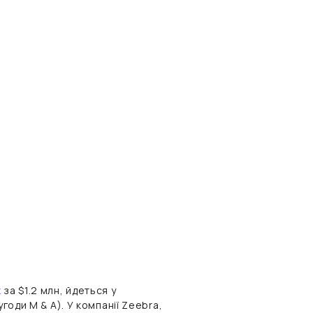
ж
за $1.2 млн, йдеться у
годи M & A). У компанії Zeebra,