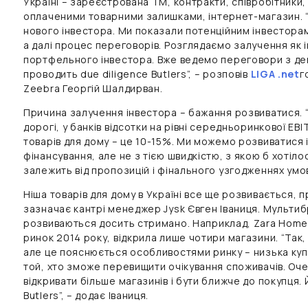
Україні – зареєстрована ТМ, контракти, співробітники,
оплаченими товарними залишками, інтернет-магазин. “
нового інвестора. Ми показали потенційним інвесторам
а далі процес переговорів. Розглядаємо залучення як ін
портфельного інвестора. Вже ведемо переговори з де
проводить due diligence Butlers”, – розповів
LIGA .net
г
Zeebra Георгій Шалдирван.
Причина залучення інвестора – бажання розвиватися. “
дорогі, у банків відсотки на рівні середньоринкової EB
товарів для дому – це 10-15%. Ми можемо розвиватися 
фінансування, але не з тією швидкістю, з якою б хотілос
залежить від пропозицій і фінального узгодженнях умо
Ніша товарів для дому в Україні все ще розвивається, пр
зазначає кантрі менеджер Jysk Євген Іваниця. Мультиб
розвиваються досить стримано. Наприклад, Zara Home,
ринок 2014 року, відкрила лише чотири магазини. “Так,
але це пояснюється особливостями ринку – низька куп
той, хто зможе перевищити очікування споживачів. Оче
відкривати більше магазинів і бути ближче до покупця.
Butlers”, – додає Іваниця.