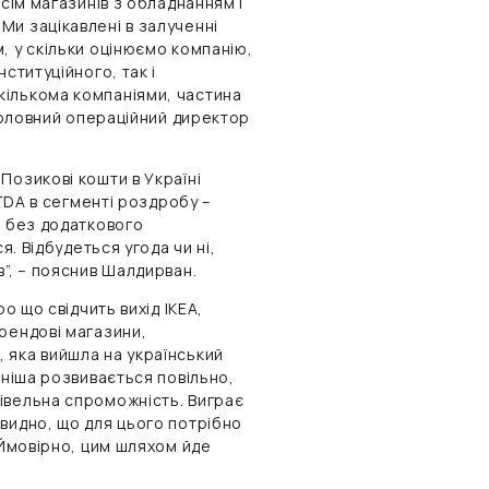
 сім магазинів з обладнанням і
Ми зацікавлені в залученні
, у скільки оцінюємо компанію,
ституційного, так і
кількома компаніями, частина
оловний операційний директор
Позикові кошти в Україні
ITDA в сегменті роздробу –
і без додаткового
я. Відбудеться угода чи ні,
в”, – пояснив Шалдирван.
о що свідчить вихід IKEA,
рендові магазини,
 яка вийшла на український
 ніша розвивається повільно,
івельна спроможність. Виграє
видно, що для цього потрібно
 Ймовірно, цим шляхом йде