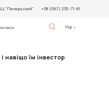
, БЦ "Печерьский"
+38 (067) 230-71-81
Пошук:
Укр
онтакти
 і навіщо їм інвестор