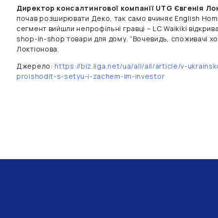
Директор консалтингової компанії UTG Євгенія Ло
почав розширювати Деко, так само вчиняє English Home
сегмент вийшли непрофільні гравці – LC Waikiki відкрив
shop-in-shop товари для дому. “Вочевидь, споживачі хо
Локтіонова.
Джерело:
https://biz.liga.net/ua/all/all/article/v-ukrain
proishodit-s-setyu-i-zachem-im-investor