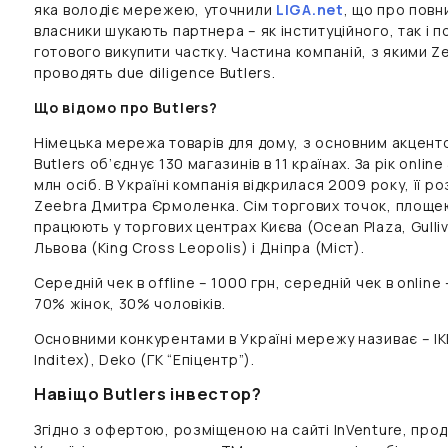
яка володіє мережею, уточнили
LIGA.net
, що про повн
власники шукають партнера – як інституційного, так і 
готового викупити частку. Частина компаній, з якими 
проводять due diligence Butlers.
Що відомо про Butlers?
Німецька мережа товарів для дому, з основним акценто
Butlers об’єднує 130 магазинів в 11 країнах. За рік online
млн осіб. В Україні компанія відкрилася 2009 року, її 
Zeebra Дмитра Єрмоленка. Сім торгових точок, площею
працюють у торгових центрах Києва (Ocean Plaza, Gulliv
Львова (King Cross Leopolis) і Дніпра (Міст).
Середній чек в offline – 1000 грн, середній чек в online
70% жінок, 30% чоловіків.
Основними конкурентами в Україні мережу називає – IK
Inditex), Deko (ГК “Епіцентр”).
Навіщо Butlers інвестор?
Згідно з офертою, розміщеною на сайті InVenture, прод