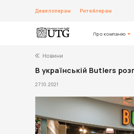
Девелоперам
Ритейлерам
Про компанію
Про нас
Новини
Історія компанії
В українській Butlers ро
Команда UTG
27.10.2021