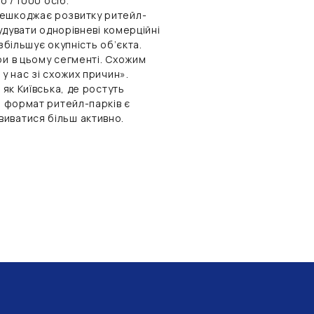
о / 1000 осіб.
решкоджає розвитку ритейл-
будувати однорівневі комерційні
збільшує окупність об’єкта.
ри в цьому сегменті. Схожим
у нас зі схожих причин».
 як Київська, де ростуть
, формат ритейл-парків є
иватися більш активно.