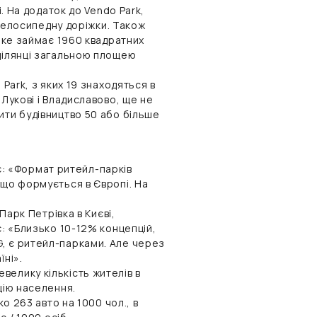
і. На додаток до Vendo Park,
і велосипедну доріжки. Також
 яке займає 1960 квадратних
 ділянці загальною площею
 Park, з яких 19 знаходяться в
 Лукові і Владиславово, ще не
ити будівництво 50 або більше
: «Формат ритейл-парків
 що формується в Європі. На
Парк Петрівка в Києві,
є: «Близько 10-12% концепцій,
, є ритейл-парками. Але через
їні».
елику кількість жителів в
цію населення.
ко 263 авто на 1000 чол., в