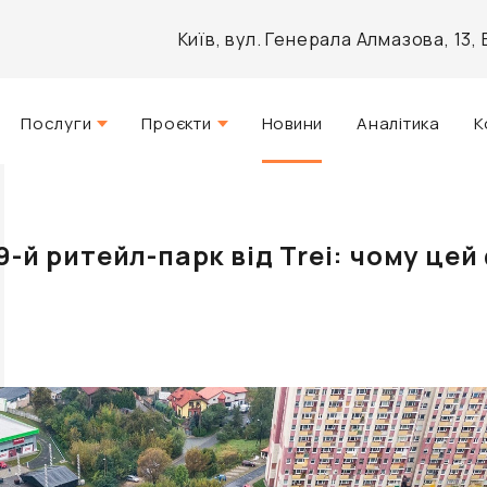
Київ, вул. Генерала Алмазова, 13
Послуги
Проєкти
Новини
Аналітика
К
Стратегічний консалтинг
Актуальні
Управління нерухомістю
Реалізовані
9-й ритейл-парк від Trei: чому це
Агентські послуги
Розроблені
Архітектурне проектування
Інвестиційно-аналітичний
брокеридж
Маркетинг і PR