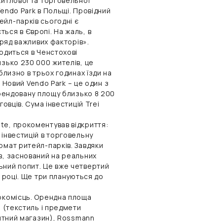
житлової та торговельної
endo Park в Польщі. Провідний
ейл-парків сьогодні є
ься в Європі. На жаль, в
 ряд важливих факторів».
ходиться в Ченстохові
изько 230 000 жителів, це
близно в трьох годинах їзди на
. Новий Vendo Park – це один з
орендовану площу близько 8 200
овців. Сума інвестицій Trei
te, прокоментував відкриття:
 інвестицій в торговельну
рмат ритейл-парків. Завдяки
в, заснований на реальних
ьний попит. Це вже четвертий
у році. Ще три плануються до
аркомісць. Орендна площа
i (текстиль і предмети
онтний магазин), Rossmann