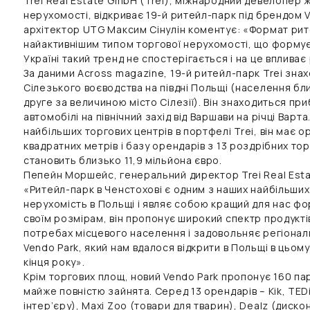
Trei Real Estate GmbH (Trei), міжнародний девелопер 
нерухомості, відкриває 19-й ритейл-парк під брендом V
архітектор UTG Максим Сінулін коментує: «Формат рит
найактивнішим типом торгової нерухомості, що формуєт
Україні такий тренд не спостерігається і на це впливає
За даними Across magazine, 19-й ритейл-парк Trei зна
Сілезького воєводства на півдні Польщі (населення бл
друге за величиною місто Сілезії). Він знаходиться при
автомобілі на північний захід від Варшави на річці Варта
найбільших торгових центрів в портфелі Trei, він має 
квадратних метрів і базу орендарів з 13 роздрібних торг
становить близько 11,9 мільйона євро.
Пепейн Моршейс, генеральний директор Trei Real Esta
«Ритейл-парк в Ченстохові є одним з наших найбільших
нерухомість в Польщі і являє собою кращий для нас фо
своїм розмірам, він пропонує широкий спектр продукті
потребах місцевого населення і задовольняє регіонал
Vendo Park, який нам вдалося відкрити в Польщі в цьом
кінця року».
Крім торгових площ, новий Vendo Park пропонує 160 п
майже повністю зайнята. Серед 13 орендарів – Kik, TED
інтер’єру), Maxi Zoo (товари для тварин), Dealz (диск