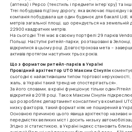
(аптека) і Pepco (текстиль і предмети інтер’єру) та інш
Trei побудував під’їзну дорогу, яка включає пішохідну 
компанія побудувала ще один будинок для бакалії Lidl,
метрів загальної площі, що орендується на земельній
22900 квадратних метрів.
На сьогодні Trei має в своєму портфелі 29 парків Vendo
Польщі. Наступні ритейл-парки, розташовані в Зелонці,
відкрилися в цьому році. Довгострокова мета – заверш
активів протягом наступних трьох років.
Що з форматом ритейл-парків в Україні
Провідний архітектор UTG Максим Сінулін
коментує
сьогодні є найактивнішим типом торгової нерухомості,
жаль, в Україні такий тренд не спостерігається».
За його словами, в країні функціонує тільки один Рітейл 
відкритий в 2018 році. Також Максим Сінулін підкреслю
що розробляє департамент консалтингу в компанії UTG
низку факторів, такий формат ніяк не поширений в Укра
Основною причиною цього явища архітектор називає нев
передмістях великих міст і досить низьку автомобіліза
Згідно зі статистикою, в Україні індекс становить близь