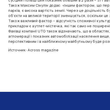
сусідній Польщі цей показник більший в 2 рази – 571 авт
Також Максим Сінулін додає: «Іншим фактором, що пе
парків, є висока вартість землі. Через це доцільність 
об’єкти на великій території зменшується, оскільки це 
Також важливий фактор – відсутність споживчої культу
прикладом є аутлет-містечка, які так само не поширені 
Фахівці компанії UTG також відзначають, що в областях,
агломерації і показник автомобілізації населення вище
перспективним і в найближчому майбутньому буде розв
Источник: Across magazine