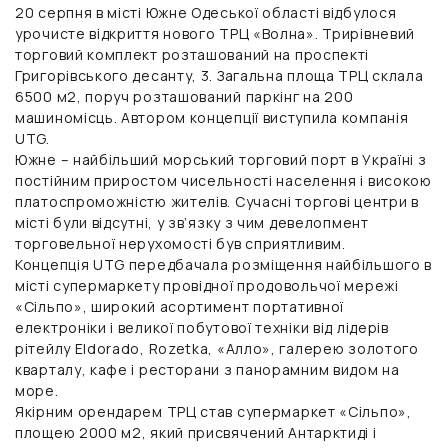
20 серпня в місті Южне Одеської області відбулося
урочисте відкриття нового ТРЦ «Волна». Трирівневий
торговий комплект розташований на проспекті
Григорівського десанту, 3. Загальна площа ТРЦ склала
6500 м2, поруч розташований паркінг на 200
машиномісць. Автором концепції виступила компанія
UTG.
Южне – найбільший морський торговий порт в Україні з
постійним приростом чисельності населення і високою
платоспроможністю жителів. Сучасні торгові центри в
місті були відсутні, у зв’язку з чим девелопмент
торговельної нерухомості був сприятливим.
Концепція UTG передбачала розміщення найбільшого в
місті супермаркету провідної продовольчої мережі
«Сільпо», широкий асортимент портативної
електроніки і великої побутової техніки від лідерів
рітейлу Eldorado, Rozetka, «Алло», галерею золотого
кварталу, кафе і ресторани з панорамним видом на
море.
Якірним орендарем ТРЦ став супермаркет «Сільпо»,
площею 2000 м2, який присвячений Антарктиді і