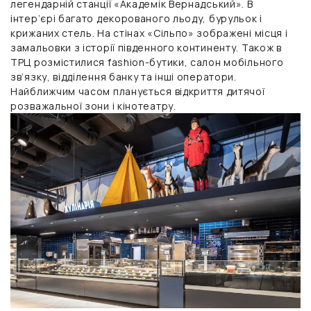
легендарній станції «Академік Вернадський». В
інтер’єрі багато декорованого льоду, бурульок і
крижаних стель. На стінах «Сільпо» зображені місця і
замальовки з історії південного континенту. Також в
ТРЦ розмістилися fashion-бутики, салон мобільного
зв’язку, відділення банку та інші оператори.
Найближчим часом планується відкриття дитячої
розважальної зони і кінотеатру.