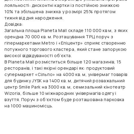
лояльності: дисконтні картки із постійною знижкою
10% та збільшена знижка у розмірі 25% протягом
тижня від дня народження.
Довідка:
Загальна площа Planeta Mall складе 110 000 кв м, з яких
орендна 70 000 кв. м. Розташування ТРЦ поруч з
гіпермаркетами Metro і «Епіцентр» сприяє створенню
потужного торгового кластера, який стане запорукою
високої відвідуваності об’єкта.
В Planeta Mall розміститься більше 120 магазинів, 15
ресторанів, і такі якірні орендарі як: продуктовий
супермаркет «Сільпо» на 4000 кв. м, універмаг товарів
для будинку JYSK на 1400 кв. м, дитячий розважальний
центр Smile Park на 3000 кв. м, семизальний кінотеатр
Wizoria, більше 10 міжнародних універмагів одягу і
взуття. Поруч з об’єктом буде розташована парковка
на 1000 машиномісць.