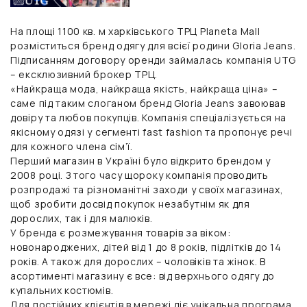
На площі 1100 кв. м харківського ТРЦ Planeta Mall
розміститься бренд одягу для всієї родини Gloria Jeans.
Підписанням договору оренди займалась компанія UTG
– ексклюзивний брокер ТРЦ.
«Найкраща мода, найкраща якість, найкраща ціна» –
саме під таким слоганом бренд Gloria Jeans завоював
довіру та любов покупців. Компанія спеціалізується на
якісному одязі у сегменті fast fashion та пропонує речі
для кожного члена сім’ї.
Перший магазин в Україні було відкрито брендом у
2008 році. З того часу щороку компанія проводить
розпродажі та різноманітні заходи у своїх магазинах,
щоб зробити досвід покупок незабутнім як для
дорослих, так і для малюків.
У бренда є розмежування товарів за віком:
новонароджених, дітей від 1 до 8 років, підлітків до 14
років. А також для дорослих – чоловіків та жінок. В
асортименті магазину є все: від верхнього одягу до
купальних костюмів.
Для постійних клієнтів в мережі діє унікальна програма