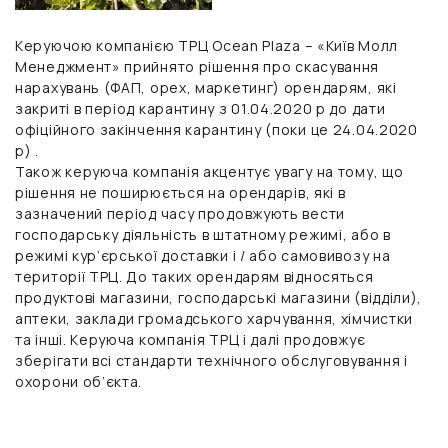
Керуючою компанією
ТРЦ Ocean Plaza
– «Київ Молл
Менеджмент» прийнято рішення про скасування
нарахувань (ФАП, opeх, маркетинг) орендарям, які
закриті в період карантину з 01.04.2020 р до дати
офіційного закінчення карантину (поки це 24.04.2020
р) .
Також керуюча компанія акцентує увагу на тому, що
рішення не поширюється на орендарів, які в
зазначений період часу продовжують вести
господарську діяльність в штатному режимі, або в
режимі кур’єрської доставки і / або самовивозу на
території ТРЦ. До таких орендарям відносяться
продуктові магазини, господарські магазини (відділи),
аптеки, заклади громадського харчування, хімчистки
та інші. Керуюча компанія ТРЦ і далі продовжує
зберігати всі стандарти технічного обслуговування і
охорони об’єкта.