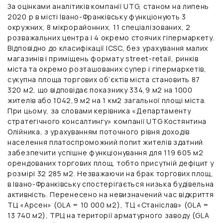
За оцінками аналітиків компанії UTG, станом на липень
2020 р в місті Івано-Франківську функціонують 3
окружних, 8 мікрорайонних, 11 спеціалізованих, 2
розважальних центра і 4 окремо стоячих гіпермаркету.
Відповідно до класифікації ICSC, без урахування малих
магазинів і приміщень формату street-retail, ринків
міста та окремо розташованих супер і гіпермаркетів,
сукупна площа торгових об’єктів міста становить 87
320 м2, що відповідає показнику 334,9 м2 на 1000
жителів або 1042,9 м2 на 1 км2 загальної площі міста.
При цьому, за словами
керівника «Департаменту
стратегічного консалтингу» компанії UTG Костянтина
Олійника
, з урахуванням поточного рівня доходів
населення платоспроможний попит жителів здатний
забезпечити успішне функціонування для 119 605 м2
орендованих торгових площ, тобто присутній дефіцит у
розмірі 32 285 м2. Незважаючи на брак торгових площ,
в Івано-Франківську спостерігається низька будівельна
активність. Перенесено на невизначений час відкриття
ТЦ «Арсен» (GLA = 10 000 м2), ТЦ «Станіслав» (GLA =
13 740 м2), ТРЦ на території арматурного заводу (GLA