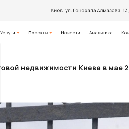
Киев, ул. Генерала Алмазова, 1
Услуги
Проекты
Новости
Аналитика
Ко
Стратегический консалтинг
Актуальные
и
Управление недвижимостью
Реализованные
овой недвижимости Киева в мае 2
Агентские услуги
Разработанные
Архитектурное проектирование
Инвестиционно-аналитический
брокеридж
Маркетинг и PR