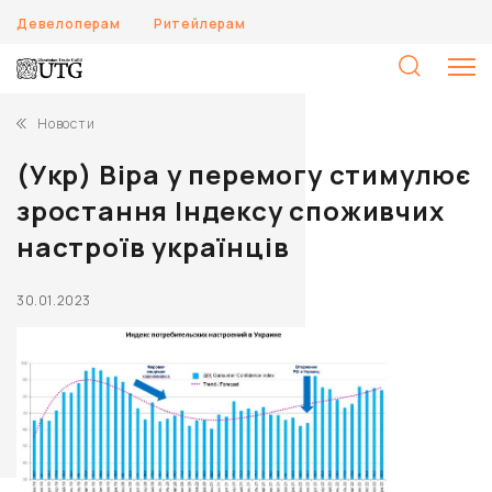
Девелоперам
Ритейлерам
Н
Новости
(Укр) Віра у перемогу стимулює
зростання Індексу споживчих
настроїв українців
30.01.2023