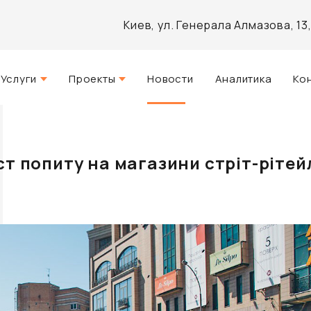
Киев, ул. Генерала Алмазова, 1
Услуги
Проекты
Новости
Аналитика
Ко
Стратегический консалтинг
Актуальные
и
Управление недвижимостью
Реализованные
ст попиту на магазини стріт-рітей
Агентские услуги
Разработанные
Архитектурное проектирование
Инвестиционно-аналитический
брокеридж
Маркетинг и PR