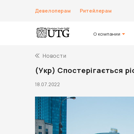
Девелоперам
Ритейлерам
О компании
О нас
Новости
История компани
(Укр) Спостерігається рі
Команда UTG
18.07.2022