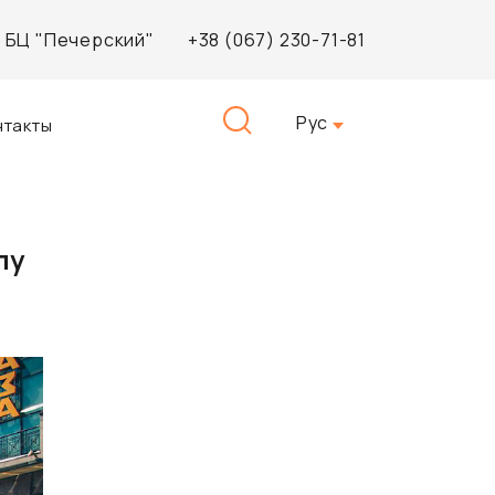
3, БЦ "Печерский"
+38 (067) 230-71-81
Найти:
Рус
нтакты
лу