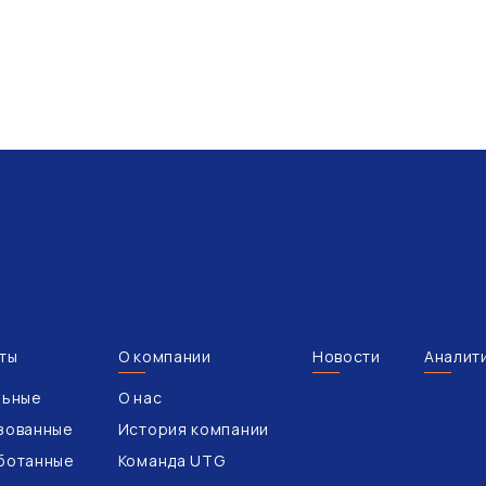
ты
О компании
Новости
Аналит
льные
О нас
зованные
История компании
ботанные
Команда UTG