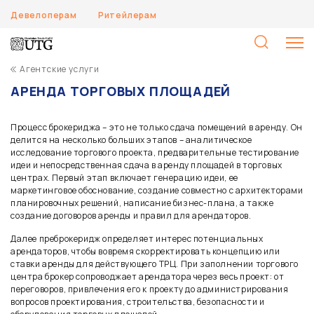
Девелоперам
Ритейлерам
Н
Агентские услуги
АРЕНДА ТОРГОВЫХ ПЛОЩАДЕЙ
Процесс брокериджа – это не только сдача помещений в аренду. Он
делится на несколько больших этапов – аналитическое
исследование торгового проекта, предварительные тестирование
идеи и непосредственная сдача в аренду площадей в торговых
центрах. Первый этап включает генерацию идеи, ее
маркетинговое обоснование, создание совместно с архитекторами
планировочных решений, написание бизнес-плана, а также
создание договоров аренды и правил для арендаторов.
Далее преброкеридж определяет интерес потенциальных
арендаторов, чтобы вовремя скорректировать концепцию или
ставки аренды для действующего ТРЦ. При заполнении торгового
центра брокер сопроводжает арендатора через весь проект: от
переговоров, привлечения его к проекту до администрирования
вопросов проектирования, строительства, безопасности и