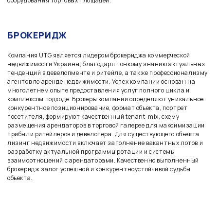
оборудования торговых площадей.
БРОКЕРИДЖ
Компания UTG является лидером брокериджа коммерческой
недвижимости Украины, благодаря тонкому знанию актуальных
тенденций в девелопменте и ритейле, а также профессионализму
агентов по аренде недвижимости. Успех компании основан на
многолетнем опыте предоставления услуг полного цикла и
комплексом подходе. Брокеры компании определяют уникальное
конкурентное позиционирование, формат объекта, портрет
посетителя, формируют качественный tenant-mix, схему
размещения арендаторов в торговой галерее для максимизации
прибыли ритейлеров и девелопера. Для существующего объекта
лизинг недвижимости включает заполнение вакантных лотов и
разработку актуальной программы ротации и системы
взаимоотношений с арендаторами. Качественно выполненный
брокеридж залог успешной и конкурентноустойчивой
судьбы
объекта.