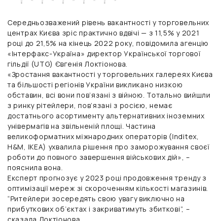
Середньозважений рівень вакантності у торговельних
центрах Києва зріс практично вдвічі — з 11,5% у 2021
році до 21,5% на кінець 2022 року, повідомила агенцію
«Інтерфакс-Україна» директор Української торгової
гільдії (UTG) Євгенія Локтіонова.
«Зростання вакантності у торговельних галереях Києва
та більшості регіонів України викликано низкою
обставин, всі вони пов’язані з війною. Тотально вийшли
з ринку рітейлери, пов’язані з росією, немає
достатнього асортименту альтернативних іноземних
універмагів на звільненій площі. Частина
великоформатних міжнародних операторів (Inditex,
H&M, IKEA) ухвалила рішення про заморожування своєї
роботи до повного завершення військових дій», –
пояснила вона.
Експерт прогнозує у 2023 році продовження тренду з
оптимізації мереж зі скороченням кількості магазинів.
“Ритейлери зосередять свою увагу виключно на
прибуткових об’єктах і закриватимуть збиткові”, –
сказала Локтіонова.