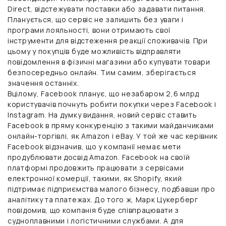
Direct, відстежувати поставки або задавати питання.
Планується, що сервіс не залишить без уваги і
програми лояльності, вони отримають свої
інструменти для відстеження реакції споживачів. При
цьому у покупців буде можливість відправляти
повідомлення в фізичні магазини або купувати товари
безпосередньо онлайн. Тим самим, зберігається
значення останніх.
Вцілому, Facebook планує, що незабаром 2,6 млрд
користувачів почнуть робити покупки через Facebook і
Instagram. На думку видання, новий сервіс ставить
Facebook в пряму конкуренцію з такими майданчиками
онлайн-торгівлі, як Amazon і eBay. У той же час керівник
Facebook відзначив, що у компанії немає мети
продублювати досвід Amazon. Facebook на своїй
платформі продовжить працювати з сервісами
електронної комерції, такими, як Shopify, який
підтримає підприємства малого бізнесу, подбавши про
аналітику та платежах. До того ж, Марк Цукерберг
повідомив, що компанія буде співпрацювати з
судноплавними і логістичними службами. А для