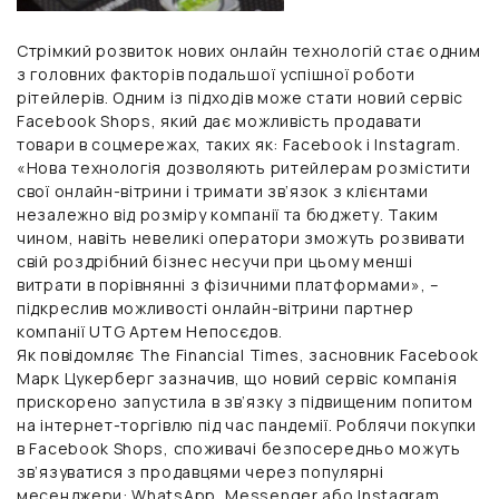
Стрімкий розвиток нових онлайн технологій стає одним
з головних факторів подальшої успішної роботи
рітейлерів. Одним із підходів може стати новий сервіс
Facebook Shops, який дає можливість продавати
товари в соцмережах, таких як: Facebook і Instagram.
«Нова технологія дозволяють ритейлерам розмістити
свої онлайн-вітрини і тримати зв’язок з клієнтами
незалежно від розміру компанії та бюджету. Таким
чином, навіть невеликі оператори зможуть розвивати
свій роздрібний бізнес несучи при цьому менші
витрати в порівнянні з фізичними платформами», –
підкреслив можливості онлайн-вітрини
партнер
компанії UTG Артем Непосєдов.
Як повідомляє The Financial Times, засновник Facebook
Марк Цукерберг зазначив, що новий сервіс компанія
прискорено запустила в зв’язку з підвищеним попитом
на інтернет-торгівлю під час пандемії. Роблячи покупки
в Facebook Shops, споживачі безпосередньо можуть
зв’язуватися з продавцями через популярні
месенджери: WhatsApp, Messenger або Instagram