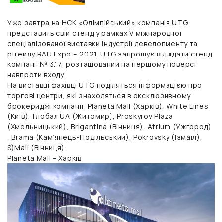
Уже завтра на НСК «Олімпійський» компанія UTG
представить свій стенд у рамках V міжнародної
спеціалізованої виставки індустрії девелопменту та
рітейлу RAU Expo – 2021. UTG запрошує відвідати стенд
компанії № 3.17, розташований на першому поверсі
навпроти входу.
На виставці фахівці UTG поділяться інформацією про
торгові центри, які знаходяться в ексклюзивному
брокериджі компанії: Planeta Mall (Харків), White Lines
(Київ), Глобал UA (Житомир), Proskyrov Plaza
(Хмельницький), Brigantina (Вінниця), Atrium (Ужгород)
, Brama (Кам’янець-Подільський), Pokrovsky (Ізмаїл),
S)Mall (Вінниця).
Planeta Mall – Харків