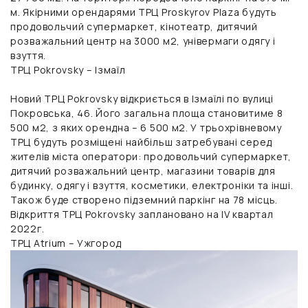
м. Якірними орендарями ТРЦ Proskyrov Plaza будуть
продовольчий супермаркет, кінотеатр, дитячий
розважальний центр на 3000 м2, універмаги одягу і
взуття.
ТРЦ Pokrovsky – Ізмаїл
Новий ТРЦ Pokrovsky відкриється в Ізмаїлі по вулиці
Покровська, 46. Його загальна площа становитиме 8
500 м2, з яких орендна – 6 500 м2. У трьохрівневому
ТРЦ будуть розміщені найбільш затребувані серед
жителів міста оператори: продовольчий супермаркет,
дитячий розважальний центр, магазини товарів для
будинку, одягу і взуття, косметики, електроніки та інші.
Також буде створено підземний паркінг на 78 місць.
Відкриття ТРЦ Pokrovsky заплановано на IV квартал
2022г.
ТРЦ Atrium – Ужгород