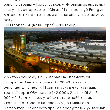
районів столиці – Голосіївському. Якірними орендарями
виступить супермаркет “Сільпо” і фітнес-клуб Energym.
Відкриття ТРЦ White Lines заплановано IV квартал 2022
року.
ТРЦ Глобал UA (нова черга) – Житомир
У житомирському ТРЦ «Глобал UA» планується
створення 3 черги площею 8 000 м2, а також
реконцепція 2 черги. Після запуску в експлуатацію
третьої черги GBA складе 142 000 м2, з них GLA – 71
000 м2. Завдяки цьому, об’єкт стане найбільшим в
Україні серед міст з населенням до 1 мільйона.
На території комплексу працює продуктовий універмаг