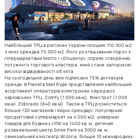
Найбільший ТРЦ в регіонах України площею 110 000 м2,
з яких орендна 70 000 м2. Його розташування поруч з
гіпермаркетами Metro і «Епіцентр» сприяє створенню
потужного торгового кластера, який стане запорукою
високої відвідуваності об’єкта.
На сьогоднішній день вже підписано 75% договорів
оренди. В Planeta Mall буде представлений найбільший
асортимент операторів електроніки серед всіх
харківських ТРЦ: Comfy (1 000 кв.м), Фокстрот (1 000
кв.м), Eldorado (840 кв.м). Також в ТРЦ розміститься
більше 120 магазинів і якірні орендарі: популярний
продуктовий супермаркет на 4 000 м2, універмаг
товарів для будинку JYSK на 1400 кв. м, дитячий
розважальний центр Smile Park на 3000 кв. м.,
семизальний кінотеатр Wizoria, більше 10 міжнародних