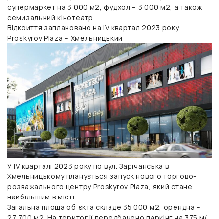
супермаркет на 3 000 м2, фудхол – 3 000 м2, а також
семизальний кінотеатр.
Відкриття заплановано на IV квартал 2023 року.
Proskyrov Plaza – Хмельницький
У IV кварталі 2023 року по вул. Зарічанська в
Хмельницькому планується запуск нового торгово-
розважального центру Proskyrov Plaza, який стане
найбільшим в місті.
Загальна площа об’єкта складе 35 000 м2, орендна –
27 700 м2. На території передбачено паркінг на 375 м/