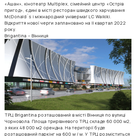
«Ашан», кінотеатр Multiplex, сімейний центр «Острів
пригод», єдині в місті ресторан швидкого харчування
McDonald`s і міжнародний універмаг LC Waikiki.
Відкриття нової черги заплановано на II квартал 2022
року.
Brigantina – Вінниця
ТРЦ Brigantina розташований в місті Вінниця по вулиці
Чорновола. Площа трирівневого ТРЦ складе 60 000 м2,
з яких 48 000 м2 орендна. На території буде
розташований паркінг на 600 м / м. У ТРЦ розміститься