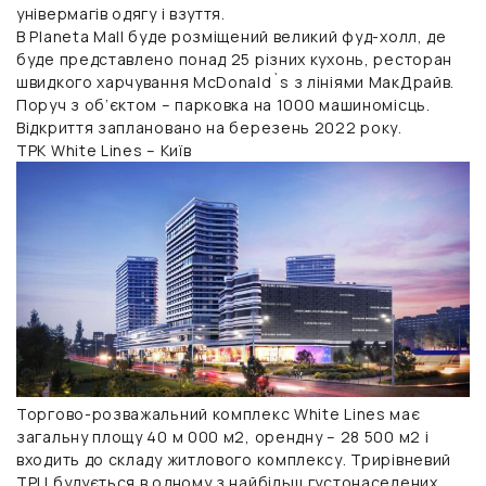
універмагів одягу і взуття.
В Planeta Mall буде розміщений великий фуд-холл, де
буде представлено понад 25 різних кухонь, ресторан
швидкого харчування McDonald`s з лініями МакДрайв.
Поруч з об’єктом – парковка на 1000 машиномісць.
Відкриття заплановано на березень 2022 року.
ТРК White Lines – Київ
Торгово-розважальний комплекс White Lines має
загальну площу 40 м 000 м2, орендну – 28 500 м2 і
входить до складу житлового комплексу. Трирівневий
ТРЦ будується в одному з найбільш густонаселених