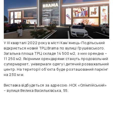
У III кварталі 2022 року в місті Кам’янець-Подільський
відкриється новий ТРЦ Brama по вулиці Грушевського.
Загальна площа ТРЦ складе 14 500 м2, з них орендна –
11 250 м2. Якірними орендарями стануть продовольчий
супермаркет, універмаги одягу і дитячий розважальний
центр. На території об’єкта буде розташований паркінг
на 230 м м.
Виставка відбудеться за адресою: НСК «Олімпійський»
– вулиця Велика Васильківська, 55.