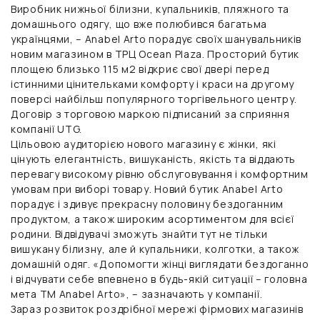
Виробник нижньої білизни, купальників, пляжного та
домашнього одягу, що вже полюбився багатьма
українцями, – Anabel Arto порадує своїх шанувальників
новим магазином в ТРЦ Ocean Plaza. Просторий бутик
площею близько 115 м2 відкриє свої двері перед
істинними цінительками комфорту і краси на другому
поверсі найбільш популярного торгівельного центру.
Договір з торговою маркою підписаний за сприяння
компанії UTG
.
Цільовою аудиторією нового магазину є жінки, які
цінують елегантність, вишуканість, якість та віддають
перевагу високому рівню обслуговування і комфортним
умовам при виборі товару. Новий бутик Anabel Arto
порадує і здивує прекрасну половину бездоганним
продуктом, а також широким асортиментом для всієї
родини. Відвідувачі зможуть знайти тут не тільки
вишукану білизну, але й купальники, колготки, а також
домашній одяг. «Допомогти жінці виглядати бездоганно
і відчувати себе впевнено в будь-якій ситуації – головна
мета TM Anabel Arto», – зазначають у компанії.
Зараз розвиток роздрібної мережі фірмових магазинів