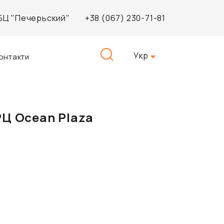
, БЦ "Печерьский"
+38 (067) 230-71-81
Пошук:
Укр
онтакти
РЦ Ocean Plaza