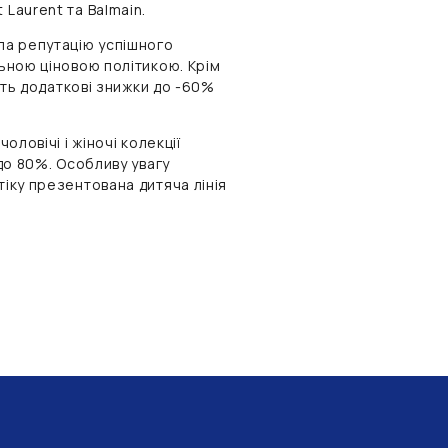
 Laurent та Balmain.
ала репутацію успішного
льною ціновою політикою. Крім
муть додаткові знижки до -60%
оловічі і жіночі колекції
 до 80%. Особливу увагу
тіку презентована дитяча лінія