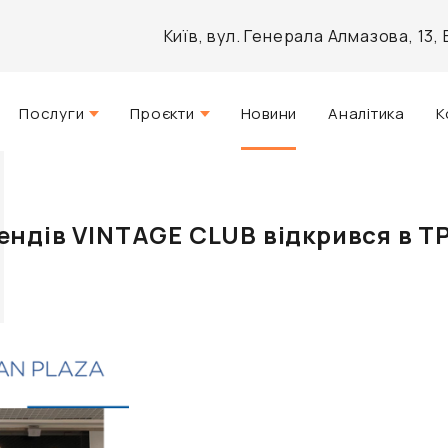
Київ, вул. Генерала Алмазова, 13
Послуги
Проєкти
Новини
Аналітика
К
Стратегічний консалтинг
Актуальні
Управління нерухомістю
Реалізовані
ндів VINTAGE CLUB відкрився в Т
Агентські послуги
Розроблені
Архітектурне проектування
Інвестиційно-аналітичний
брокеридж
Маркетинг і PR