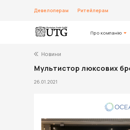
Девелоперам
Ритейлерам
Про компанію
Про нас
Новини
Історія компанії
Мультистор люксових бре
Команда UTG
26.01.2021