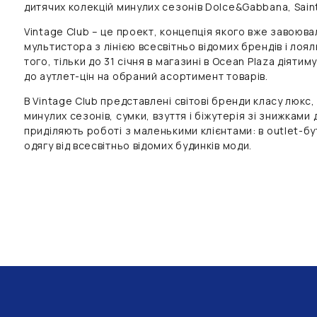
дитячих колекцій минулих сезонів Dolce&Gabbana, Saint
Vintage Club – це проект, концепція якого вже завоюв
мультистора з лінією всесвітньо відомих брендів і лоя
того, тiльки до 31 сiчня в магазині в Ocean Plaza діяти
до аутлет-цін на обраний асортимент товарів.
В Vintage Club представлені світові бренди класу люкс, ч
минулих сезонів, сумки, взуття і біжутерія зі знижками
приділяють роботі з маленькими клієнтами: в outlet-бу
одягу від всесвітньо відомих будинків моди.