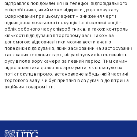
відправляє повідомлення на телефон відповідального
співробітника, який може відкрити додаткову касу.
Одержуваний при цьому ефект – зниження черг і
підвищення лояльності покупців. Інші важливі опції –
облік робочого часу співробітників, а також контроль
кількості відвідувачів в торговому залі. Також за
допомогою відеоаналітики можна вести аналіз
поведінки відвідувачів, який заснований на застосуванні
так званих теплових карт, візуалізуючих інтенсивність
руху в поле зору камери за певний період. Тим самим
відео аналітика дозволяє зрозуміти, як вплинуло на
потік покупців промо, встановлене в будь-якій частині
торгового залу, чи був приплив відвідувачів до вітрин з
акційним товаром і тп.