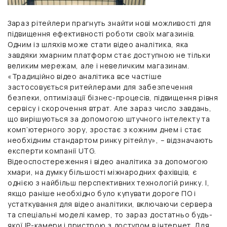
Зараз рітейлери прагнуть знайти нові можливості для
підвищення ефективності роботи своїх магазинів.
Одним із шляхів може стати відео аналітика, яка
завдяки хмарним платформ стає доступною не тільки
великим мережам, але і невеличким магазинам.
«Традиційно відео аналітика все частіше
застосовується ритейлерами для забезпечення
безпеки, оптимізації бізнес-процесів, підвищення рівня
сервісу і скорочення втрат. Але зараз число завдань,
що вирішуються за допомогою штучного інтелекту та
комп’ютерного зору, зростає з кожним днем і стає
необхідним стандартом ринку рітейлу», – відзначають
експерти
компанії UTG.
Відеоспостереження і відео аналітика за допомогою
хмари, на думку більшості міжнародних фахівців, є
однією з найбільш перспективних технологій ринку. І,
якщо раніше необхідно було купувати дороге ПО і
устаткування для відео аналітики, включаючи сервера
та спеціальні моделі камер, то зараз достатньо будь-
якої IP-камери і пристрою з доступом в інтернет. Для