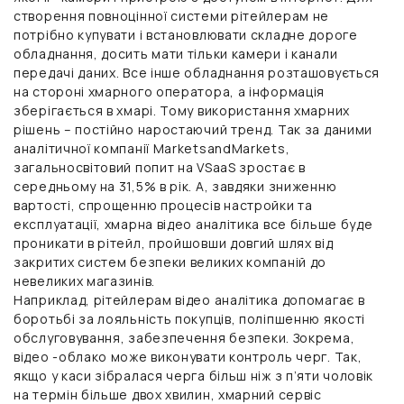
створення повноцінної системи рітейлерам не
потрібно купувати і встановлювати складне дороге
обладнання, досить мати тільки камери і канали
передачі даних. Все інше обладнання розташовується
на стороні хмарного оператора, а інформація
зберігається в хмарі. Тому використання хмарних
рішень – постійно наростаючий тренд. Так за даними
аналітичної компанії MarketsandMarkets,
загальносвітовий попит на VSaaS зростає в
середньому на 31,5% в рік. А, завдяки зниженню
вартості, спрощенню процесів настройки та
експлуатації, хмарна відео аналітика все більше буде
проникати в рітейл, пройшовши довгий шлях від
закритих систем безпеки великих компаній до
невеликих магазинів.
Наприклад, рітейлерам відео аналітика допомагає в
боротьбі за лояльність покупців, поліпшенню якості
обслуговування, забезпечення безпеки. Зокрема,
відео -облако може виконувати контроль черг. Так,
якщо у каси зібралася черга більш ніж з п’яти чоловік
на термін більше двох хвилин, хмарний сервіс