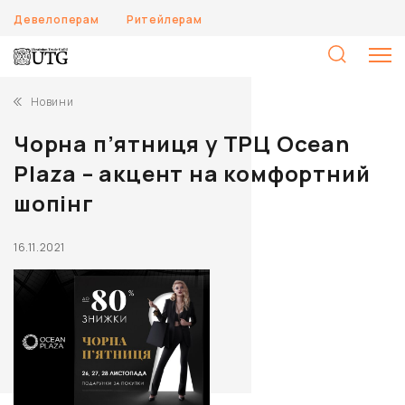
Девелоперам
Ритейлерам
П
Новини
Чорна п’ятниця у ТРЦ Ocean
Plaza – акцент на комфортний
шопінг
16.11.2021