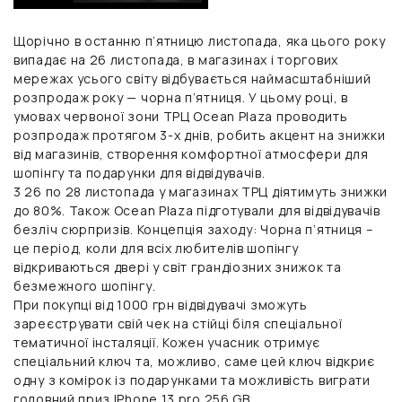
Щорічно в останню п’ятницю листопада, яка цього року
випадає на 26 листопада, в магазинах і торгових
мережах усього світу відбувається наймасштабніший
розпродаж року — чорна п’ятниця. У цьому році, в
умовах червоної зони ТРЦ Ocean Plaza проводить
розпродаж протягом 3-х днів, робить акцент на знижки
від магазинів, створення комфортної атмосфери для
шопінгу та подарунки для відвідувачів.
3 26 по 28 листопада у магазинах ТРЦ діятимуть знижки
до 80%. Також Ocean Plaza підготували для відвідувачів
безліч сюрпризів. Концепція заходу: Чорна п’ятниця –
це період, коли для всіх любителів шопінгу
відкриваються двері у світ грандіозних знижок та
безмежного шопінгу.
При покупці від 1000 грн відвідувачі зможуть
зареєструвати свій чек на стійці біля спеціальної
тематичної інсталяції. Кожен учасник отримує
спеціальний ключ та, можливо, саме цей ключ відкриє
одну з комірок із подарунками та можливість виграти
головний приз IPhone 13 pro 256 GB.