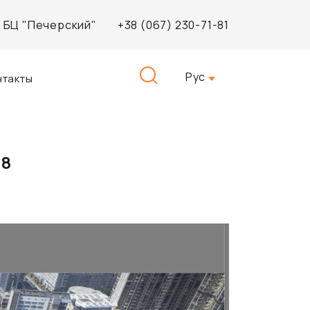
3, БЦ "Печерский"
+38 (067) 230-71-81
Найти:
Рус
нтакты
18