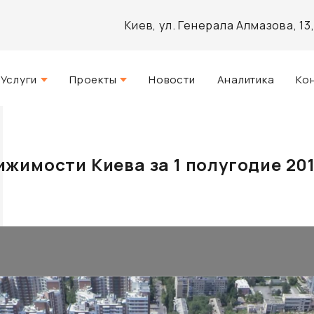
Киев, ул. Генерала Алмазова, 1
Услуги
Проекты
Новости
Аналитика
Ко
Стратегический консалтинг
Актуальные
и
Управление недвижимостью
Реализованные
жимости Киева за 1 полугодие 20
Агентские услуги
Разработанные
Архитектурное проектирование
Инвестиционно-аналитический
брокеридж
Маркетинг и PR