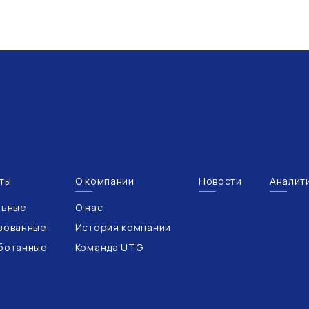
ты
О компании
Новости
Аналит
льные
О нас
зованные
История компании
ботанные
Команда UTG