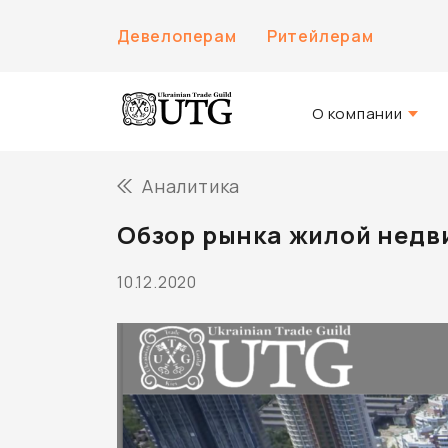
Девелоперам
Ритейлерам
О компании
О нас
Аналитика
История компани
Обзор рынка жилой недви
Команда UTG
10.12.2020