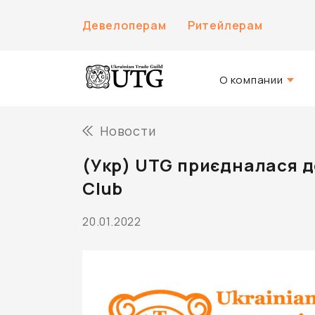
Девелоперам
Ритейлерам
О компании
О нас
Новости
История компани
(Укр) UTG приєдналася д
Команда UTG
Club
20.01.2022