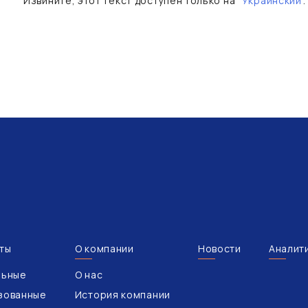
Извините, этот текст доступен только на “
Украинский
”.
ты
О компании
Новости
Аналит
льные
О нас
зованные
История компании