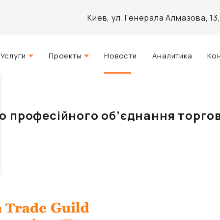
Киев, ул. Генерала Алмазова, 1
Услуги
Проекты
Новости
Аналитика
Ко
Стратегический консалтинг
Актуальные
и
Управление недвижимостью
Реализованные
о професійного об’єднання торгов
Агентские услуги
Разработанные
Архитектурное проектирование
Инвестиционно-аналитический
брокеридж
Маркетинг и PR