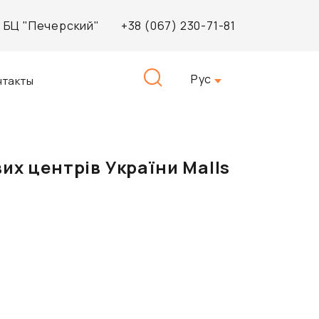
3, БЦ "Печерский"
+38 (067) 230-71-81
Найти:
Рус
нтакты
их центрів України Malls