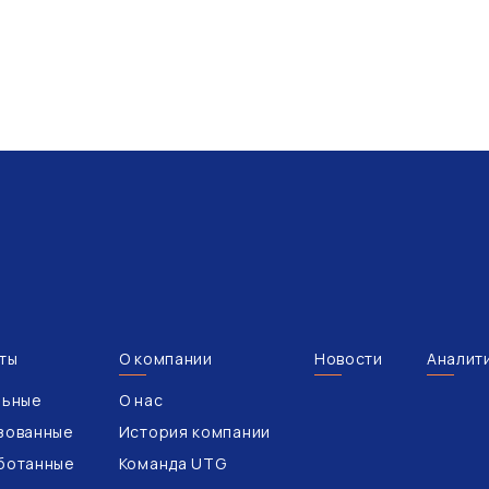
ты
О компании
Новости
Аналит
льные
О нас
зованные
История компании
ботанные
Команда UTG