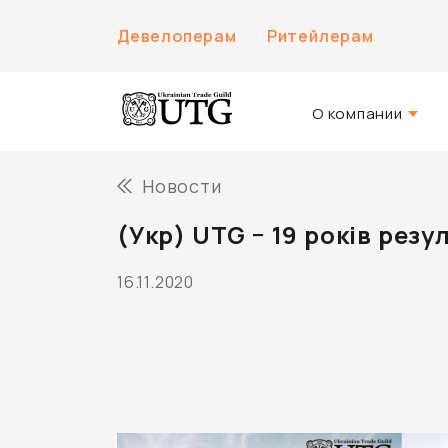
Девелоперам
Ритейлерам
О компании
О нас
Новости
История компани
(Укр) UTG − 19 років рез
Команда UTG
16.11.2020