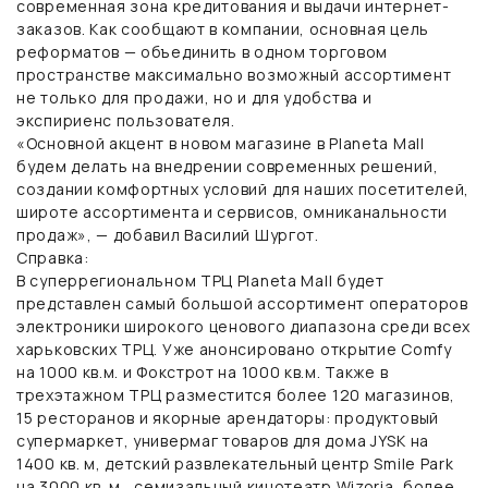
современная зона кредитования и выдачи интернет-
заказов. Как сообщают в компании, основная цель
реформатов — объединить в одном торговом
пространстве максимально возможный ассортимент
не только для продажи, но и для удобства и
экспириенс пользователя.
«Основной акцент в новом магазине в Planeta Mall
будем делать на внедрении современных решений,
создании комфортных условий для наших посетителей,
широте ассортимента и сервисов, омниканальности
продаж», — добавил Василий Шургот.
Справка:
В суперрегиональном ТРЦ Planeta Mall будет
представлен самый большой ассортимент операторов
электроники широкого ценового диапазона среди всех
харьковских ТРЦ. Уже анонсировано открытие Comfy
на 1000 кв.м. и Фокстрот на 1000 кв.м. Также в
трехэтажном ТРЦ разместится более 120 магазинов,
15 ресторанов и якорные арендаторы: продуктовый
супермаркет, универмаг товаров для дома JYSK на
1400 кв. м, детский развлекательный центр Smile Park
на 3000 кв. м., семизальный кинотеатр Wizoria, более