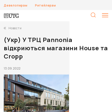
Девелоперам
Ритейлерам
Н
Новости
(Укр) У ТРЦ Pannonia
відкриються магазини House та
Cropp
13.09.2022