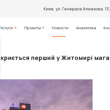
Киев, ул. Генерала Алмазова, 1
Услуги
Проекты
Новости
Аналитика
Ко
Стратегический консалтинг
Актуальные
и
Управление недвижимостью
Реализованные
ідкриється перший у Житомирі маг
Агентские услуги
Разработанные
Архитектурное проектирование
Инвестиционно-аналитический
брокеридж
Маркетинг и PR