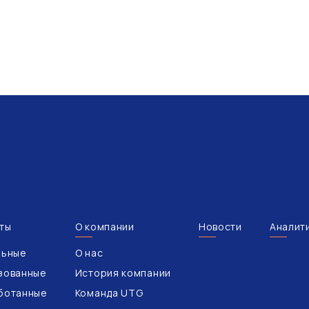
ты
О компании
Новости
Аналит
льные
О нас
зованные
История компании
ботанные
Команда UTG