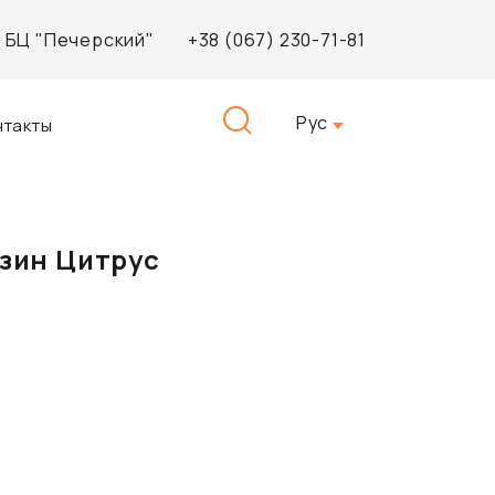
3, БЦ "Печерский"
+38 (067) 230-71-81
Найти:
Рус
нтакты
азин Цитрус