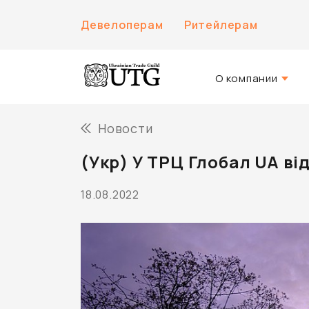
Девелоперам
Ритейлерам
О компании
О нас
Новости
История компани
(Укр) У ТРЦ Глобал UA в
Команда UTG
18.08.2022