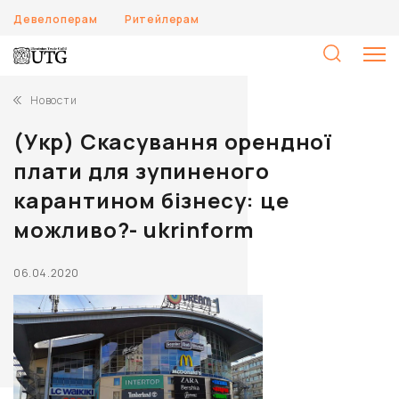
Девелоперам
Ритейлерам
Н
Новости
(Укр) Скасування орендної
плати для зупиненого
карантином бізнесу: це
можливо?- ukrinform
06.04.2020